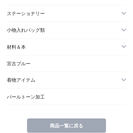
長財布
イヤリング＆ピアス
ステーショナリー
名刺入れ
小物入れバッグ類
バングル＆ブレスレット
バッグ
材料＆本
ペンダント
宮古ブルー
メッセージカード
ブローチ
着物アイテム
一筆箋
ハンドメイドキット
パールトーン加工
商品一覧に戻る
ブックカバー