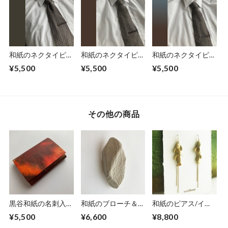
和紙のネクタイピ
和紙のネクタイピ
和紙のネクタイピ
ン 【墨金】
ン 【焦茶】
ン 【青茶】
¥5,500
¥5,500
¥5,500
その他の商品
黒谷和紙の名刺入れ
和紙のブローチ＆ペ
和紙のピアス/イヤ
【暁】No.5
ンダント【無垢】
リング（花びら）
¥5,500
¥6,600
¥8,800
LNo.1
【ミモザ】L