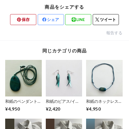
商品をシェアする
保存
シェア
LINE
ツイート
報告する
同じカテゴリの商品
和紙のペンダント
和紙のピアス/イヤ
和紙のネックレス
【海色】No.２
リング（羽）【アク
【礫】海色No.1
¥4,950
¥2,420
¥4,950
アブルー】S