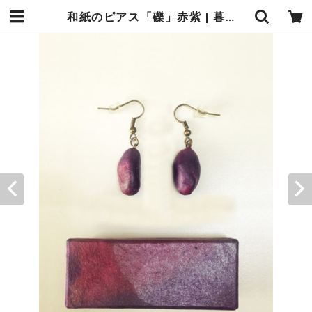
和紙のピアス「礫」赤紫 | 暮らしの中の和紙のかたち