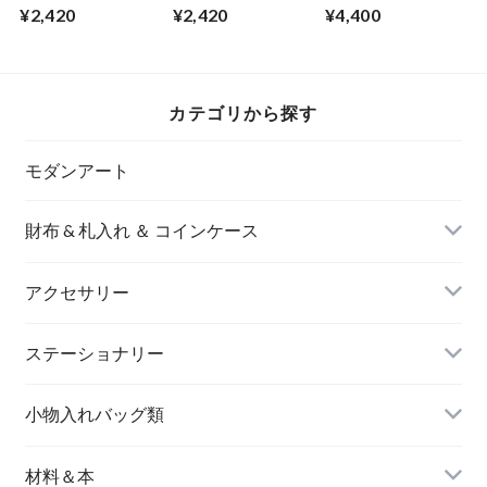
リング（羽）【アク
S【グリーン】
ース【黄瀬戸】
¥2,420
¥2,420
¥4,400
アブルー】S
カテゴリから探す
モダンアート
財布 & 札入れ ＆ コインケース
アクセサリー
長財布
イヤリング＆ピアス
ステーショナリー
名刺入れ
小物入れバッグ類
バングル＆ブレスレット
バッグ
材料＆本