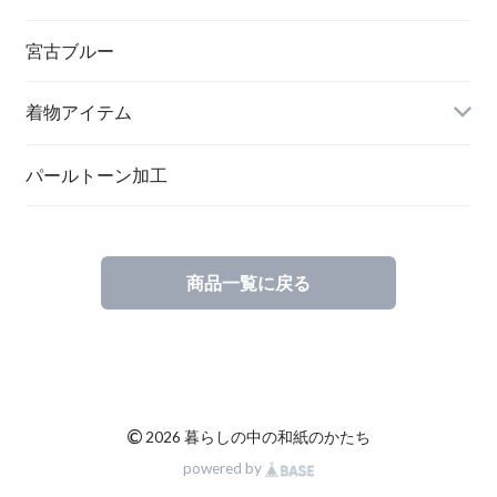
ペンダント
宮古ブルー
メッセージカード
ブローチ
着物アイテム
一筆箋
ハンドメイドキット
パールトーン加工
商品一覧に戻る
ブックカバー
©
2026 暮らしの中の和紙のかたち
powered by