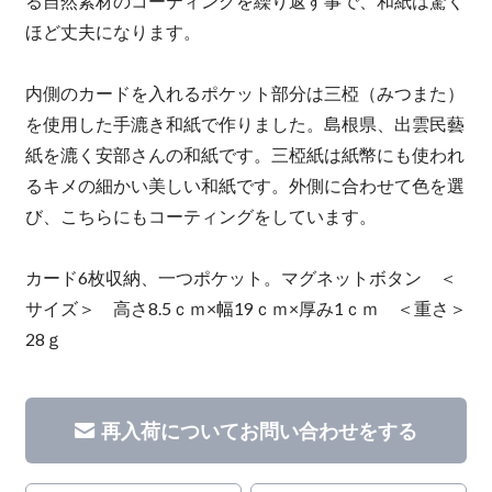
る自然素材のコーティングを繰り返す事で、和紙は驚く
ほど丈夫になります。
内側のカードを入れるポケット部分は三椏（みつまた）
を使用した手漉き和紙で作りました。島根県、出雲民藝
紙を漉く安部さんの和紙です。三椏紙は紙幣にも使われ
るキメの細かい美しい和紙です。外側に合わせて色を選
び、こちらにもコーティングをしています。
カード6枚収納、一つポケット。マグネットボタン ＜
サイズ＞ 高さ8.5ｃｍ×幅19ｃｍ×厚み1ｃｍ ＜重さ＞
28ｇ
再入荷についてお問い合わせをする