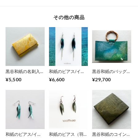
その他の商品
黒谷和紙の名刺入れ
和紙のピアス/イヤ
黒谷和紙のバッグ
【檸檬】No.2
リング（羽）【青】
【海色】
¥5,500
¥6,600
¥29,700
M
和紙のピアス/イヤ
和紙のピアス（羽）
黒谷和紙のコインケ