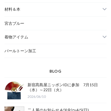
バングル＆ブレスレット
バッグ
材料＆本
ペンダント
宮古ブルー
メッセージカード
ブローチ
着物アイテム
一筆箋
ハンドメイドキット
パールトーン加工
BLOG
ブックカバー
新宿髙島屋ニッポンIDに参加 7月15日
（水）～22日（火）
2026/06/10
二人展のお知らせ 4/3(金)〜4/5(日)