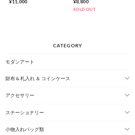
¥11,000
¥8,800
SOLD OUT
CATEGORY
モダンアート
財布 & 札入れ ＆ コインケース
アクセサリー
長財布
イヤリング＆ピアス
ステーショナリー
名刺入れ
小物入れバッグ類