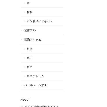
本
材料
ハンドメイドキット
宮古ブルー
着物アイテム
根付
扇子
帯留
帯留チャーム
パールトーン加工
ABOUT
暮らしの中の和紙のかたち