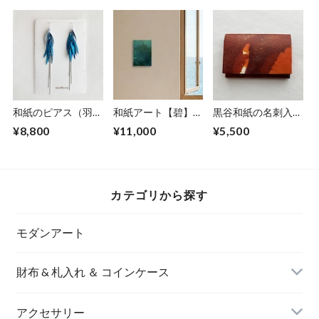
和紙のピアス（羽）
和紙アート【碧】
黒谷和紙の名刺入れ
【海色】L
Aoi 2025 No.2
【暁】No.３
¥8,800
¥11,000
¥5,500
カテゴリから探す
モダンアート
財布 & 札入れ ＆ コインケース
アクセサリー