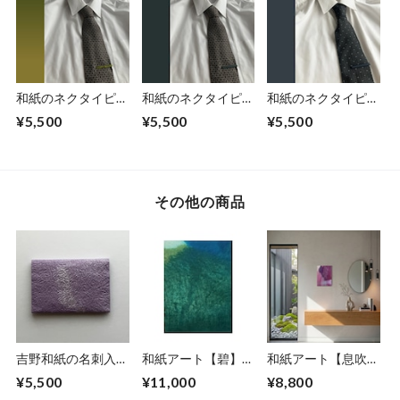
和紙のネクタイピ
和紙のネクタイピ
和紙のネクタイピ
ン 【萌黄】
ン 【深緑】
ン 【濃紺】
¥5,500
¥5,500
¥5,500
その他の商品
吉野和紙の名刺入れ
和紙アート【碧】
和紙アート【息吹】
【薄紫】
Aoi 2022 No.14
Ibuki 2022 No.５
¥5,500
¥11,000
¥8,800