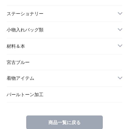
長財布
イヤリング＆ピアス
ステーショナリー
名刺入れ
小物入れバッグ類
バングル＆ブレスレット
バッグ
材料＆本
ペンダント
宮古ブルー
メッセージカード
ブローチ
着物アイテム
一筆箋
ハンドメイドキット
パールトーン加工
商品一覧に戻る
ブックカバー