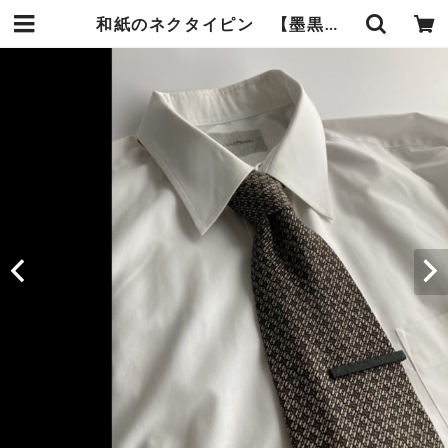
和紙のネクタイピン 【墨黒】金具ゴールド | 暮らしの中の和紙のかたち