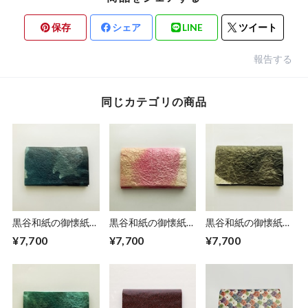
保存
シェア
LINE
ツイート
報告する
同じカテゴリの商品
黒谷和紙の御懐紙入
黒谷和紙の御懐紙入
黒谷和紙の御懐紙入
れ【銀河】
れ【桃香】
れ【黒曜】No.２
¥7,700
¥7,700
¥7,700