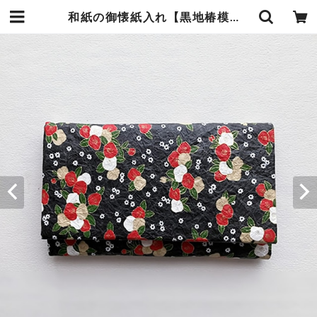
和紙の御懐紙入れ【黒地椿模様】 | 暮らしの中の和紙のかたち