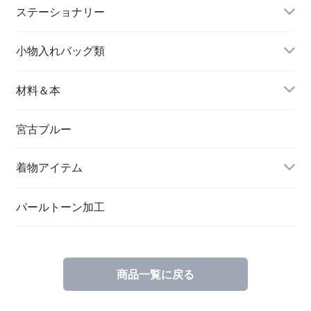
長財布
イヤリング＆ピアス
ステーショナリー
名刺入れ
小物入れバッグ類
バングル＆ブレスレット
バッグ
材料＆本
ペンダント
宮古ブルー
メッセージカード
ブローチ
着物アイテム
一筆箋
ハンドメイドキット
パールトーン加工
商品一覧に戻る
ブックカバー