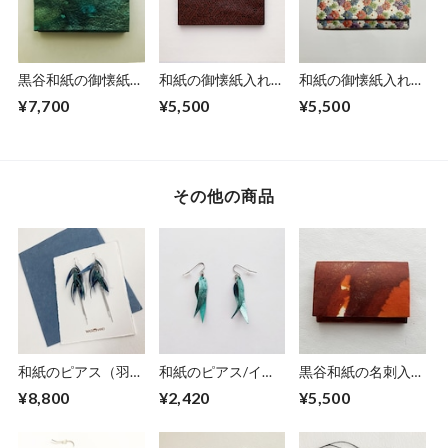
黒谷和紙の御懐紙入
和紙の御懐紙入れ
和紙の御懐紙入れ
れ【海色】No.2
【茶地利休梅】
【菊模様】
¥7,700
¥5,500
¥5,500
その他の商品
和紙のピアス（羽）
和紙のピアス/イヤ
黒谷和紙の名刺入れ
【青】L
リング（羽）【アク
【暁】No.３
¥8,800
¥2,420
¥5,500
アブルー】S