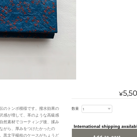
5,5
¥
伝のトンボ模様です。撥水効果の
数量
沢感が増して、革のような高級感
自然素材でコーティング後、揉み
International shipping availab
ながら、厚みをつけたかったの
。黒文字楊枝のケースがちょうど
Add to cart