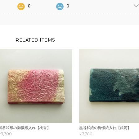
0
0
RELATED ITEMS
黒谷和紙の御懐紙入れ【桃香】
黒谷和紙の御懐紙入れ【銀河】
¥7,700
¥7,700