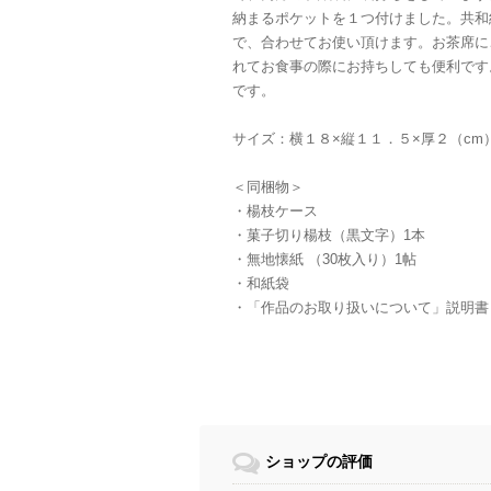
納まるポケットを１つ付けました。共和
で、合わせてお使い頂けます。お茶席に
れてお食事の際にお持ちしても便利です
です。
サイズ：横１８×縦１１．５×厚２（cm
＜同梱物＞
・楊枝ケース
・菓子切り楊枝（黒文字）1本
・無地懐紙 （30枚入り）1帖
・和紙袋
・「作品のお取り扱いについて」説明書
ショップの評価