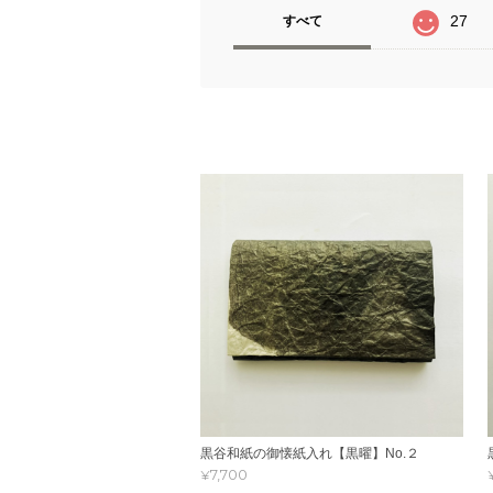
27
すべて
黒谷和紙の御懐紙入れ【黒曜】No.２
¥7,700