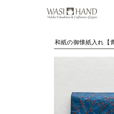
和紙の御懐紙入れ【