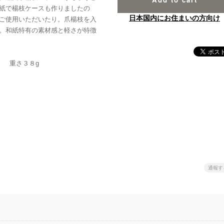
紙で楊枝ケースも作りましたの
日本国内にお住まいの方向け
ご使用いただいたり。爪楊枝を入
。和紙特有の素材感と軽さが特徴
） 重さ３８g
通報す