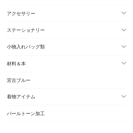
アクセサリー
長財布
イヤリング＆ピアス
ステーショナリー
名刺入れ
小物入れバッグ類
バングル＆ブレスレット
バッグ
材料＆本
ペンダント
宮古ブルー
メッセージカード
ブローチ
着物アイテム
一筆箋
ハンドメイドキット
パールトーン加工