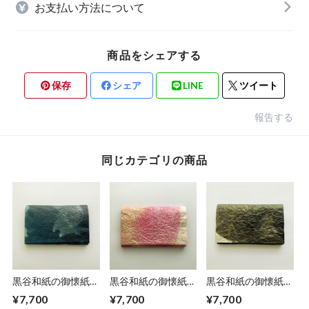
お支払い方法について
商品をシェアする
保存
シェア
LINE
ツイート
報告する
同じカテゴリの商品
黒谷和紙の御懐紙入
黒谷和紙の御懐紙入
黒谷和紙の御懐紙入
れ【銀河】
れ【桃香】
れ【黒曜】No.２
¥7,700
¥7,700
¥7,700