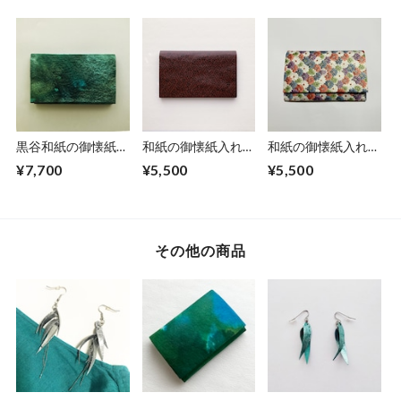
黒谷和紙の御懐紙入
和紙の御懐紙入れ
和紙の御懐紙入れ
れ【海色】No.2
【茶地利休梅】
【菊模様】
¥7,700
¥5,500
¥5,500
その他の商品