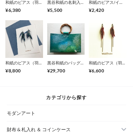
和紙のピアス（羽）
黒谷和紙の名刺入れ
和紙のピアス/イヤ
【銀】M
【海色】No.11
リング（羽）【アク
¥6,380
¥5,500
¥2,420
アブルー】S
和紙のピアス（羽）
黒谷和紙のバッグ
和紙のピアス（羽）
【青】L
【海色】
【赤】M
¥8,800
¥29,700
¥6,600
カテゴリから探す
モダンアート
財布 & 札入れ ＆ コインケース