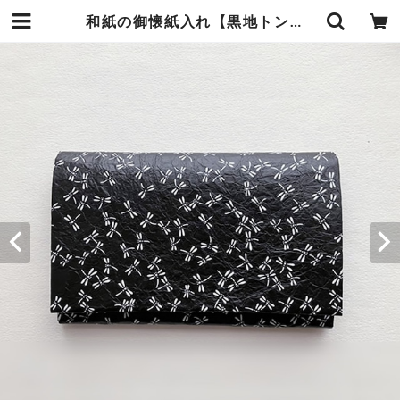
和紙の御懐紙入れ【黒地トンボ模様】 | 暮らしの中の和紙のかたち