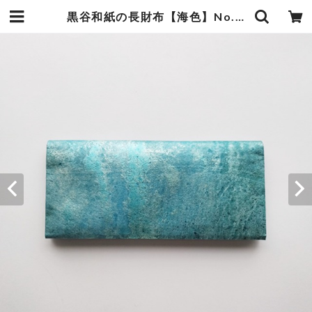
黒谷和紙の長財布【海色】No.5 | 暮らしの中の和紙のかたち