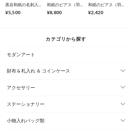
黒谷和紙の名刺入れ
和紙のピアス（羽）
和紙のピアス（羽）
【緋色】No.3
【銀】L
【銀】S
¥5,500
¥8,800
¥2,420
カテゴリから探す
モダンアート
財布 & 札入れ ＆ コインケース
アクセサリー
長財布
イヤリング＆ピアス
ステーショナリー
名刺入れ
小物入れバッグ類