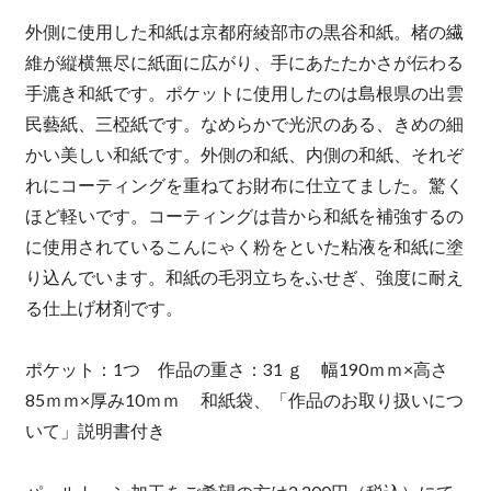
外側に使用した和紙は京都府綾部市の黒谷和紙。楮の繊
維が縦横無尽に紙面に広がり、手にあたたかさが伝わる
手漉き和紙です。ポケットに使用したのは島根県の出雲
民藝紙、三椏紙です。なめらかで光沢のある、きめの細
かい美しい和紙です。外側の和紙、内側の和紙、それぞ
れにコーティングを重ねてお財布に仕立てました。驚く
ほど軽いです。コーティングは昔から和紙を補強するの
に使用されているこんにゃく粉をといた粘液を和紙に塗
り込んでいます。和紙の毛羽立ちをふせぎ、強度に耐え
る仕上げ材剤です。
ポケット：1つ 作品の重さ：31 ｇ 幅190ｍｍ×高さ
85ｍｍ×厚み10ｍｍ 和紙袋、「作品のお取り扱いにつ
いて」説明書付き