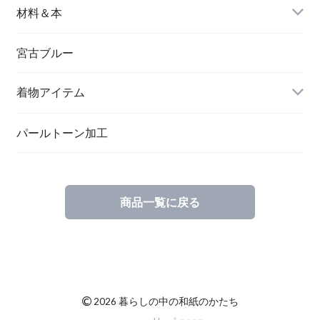
バングル＆ブレスレット
バッグ
材料＆本
ペンダント
宮古ブルー
メッセージカード
ブローチ
着物アイテム
一筆箋
ハンドメイドキット
パールトーン加工
商品一覧に戻る
ブックカバー
©
2026 暮らしの中の和紙のかたち