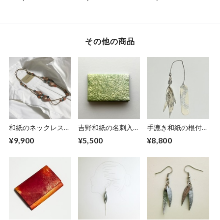
その他の商品
和紙のネックレス
吉野和紙の名刺入れ
手漉き和紙の根付
【安息】Ansoku
【薄萌黄】
【白銀】
¥9,900
¥5,500
¥8,800