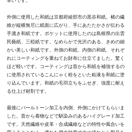
幸いです。
外側に使用した和紙は京都府綾部市の黒谷和紙。楮の繊
維が縦横無尽に紙面に広がり、手にあたたかさが伝わる
手漉き和紙です。ポケットに使用したのは島根県の出雲
民藝紙、三椏紙です。なめらかで光沢のある、きめの細
かい美しい和紙です。外側の和紙、内側の和紙、それぞ
れにコーティングを重ねてお財布に仕立てました。驚く
ほど軽いです。コーティングは昔から和紙を補強するの
に使用されているこんにゃく粉をといた粘液を和紙に塗
り込んでいます。和紙の毛羽立ちをふせぎ、強度に耐え
る仕上げ材剤です。
最後にパールトーン加工を内側、外側にかけてもらいま
した。昔から着物などで馴染みのあるハイグレード加工
です。天然繊維や皮革・合成繊維などの特性や風合いを