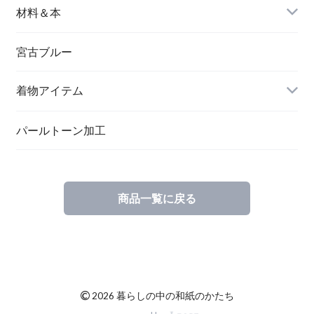
バングル＆ブレスレット
バッグ
材料＆本
ペンダント
宮古ブルー
メッセージカード
ブローチ
着物アイテム
一筆箋
ハンドメイドキット
パールトーン加工
商品一覧に戻る
ブックカバー
©
2026 暮らしの中の和紙のかたち