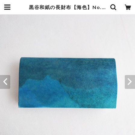
黒谷和紙の長財布【海色】No.４ | 暮らしの中の和紙のかたち