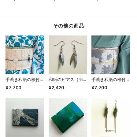
その他の商品
手漉き和紙の根付
和紙のピアス（羽）
手漉き和紙の根付
【海色】
【銀】S
【黄金】
¥7,700
¥2,420
¥7,700