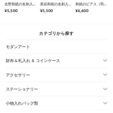
吉野和紙の名刺入れ
黒谷和紙の名刺入れ
和紙のピアス（羽）
【藍染め】
【海色】No.11
M【グリーン】
¥5,500
¥5,500
¥6,600
カテゴリから探す
モダンアート
財布 & 札入れ ＆ コインケース
アクセサリー
長財布
イヤリング＆ピアス
ステーショナリー
名刺入れ
小物入れバッグ類