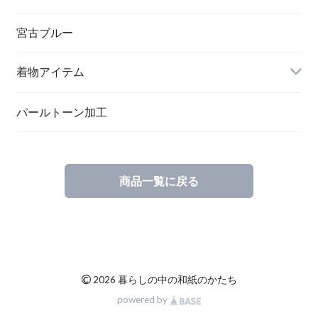
ペンダント
宮古ブルー
メッセージカード
ブローチ
着物アイテム
一筆箋
ハンドメイドキット
パールトーン加工
商品一覧に戻る
ブックカバー
©
2026 暮らしの中の和紙のかたち
powered by