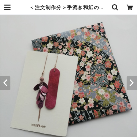
＜注文制作分＞手漉き和紙の根付【ピンク】 | 暮らしの中の和紙のかたち