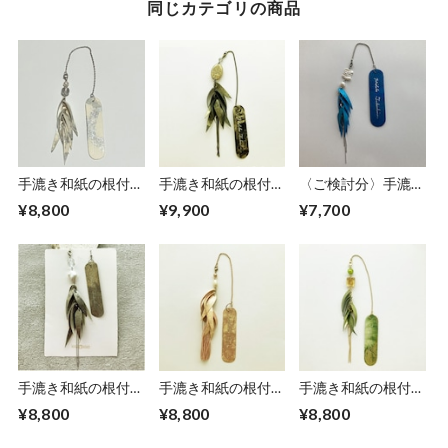
同じカテゴリの商品
手漉き和紙の根付
手漉き和紙の根付
〈ご検討分〉手漉き
【白銀】
【鷲】No.01
和紙の根付【宮古島
¥8,800
¥9,900
¥7,700
ブルー】
手漉き和紙の根付
手漉き和紙の根付
手漉き和紙の根付
【白鳥】No.01
【桃】No.01
【鶯】No.01
¥8,800
¥8,800
¥8,800