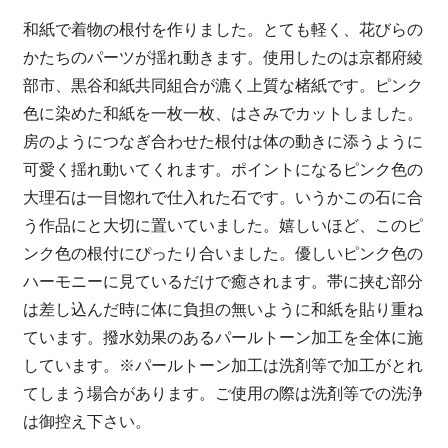
和紙で着物の根付を作りました。とても軽く、花びらの
かたちのパーツが揺れ動きます。使用したのは京都府綾
部市、黒谷和紙共同組合が漉く上質な楮紙です。ピンク
色に染めた和紙を一枚一枚、はさみでカットしました。
房のようにつなぎ合わせた根付は体の動きに添うように
可愛く揺れ動いてくれます。ポイントになるピンク色の
大理石は一目惚れで仕入れた石です。いうかこの石に合
う作品にと大切に置いていました。嬉しいほど、このピ
ンク色の根付にぴったり合いました。優しいピンク色の
ハーモニーに見ているだけで癒されます。帯に挟む部分
は差し込んだ時に体に負担の無いように和紙を貼り重ね
ています。撥水効果のあるパールトーン加工を全体に施
しています。※パールトーン加工は洗剤等で加工がとれ
てしまう場合があります。ご使用の際は洗剤等での洗浄
は御控え下さい。