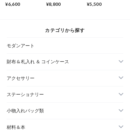
【赤】M
【銀】L
【薄萌黄】
¥6,600
¥8,800
¥5,500
カテゴリから探す
モダンアート
財布 & 札入れ ＆ コインケース
アクセサリー
長財布
イヤリング＆ピアス
ステーショナリー
名刺入れ
小物入れバッグ類
バングル＆ブレスレット
バッグ
材料＆本