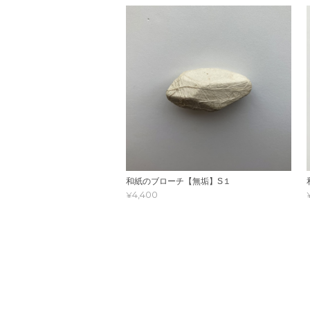
和紙のブローチ【無垢】S１
¥4,400