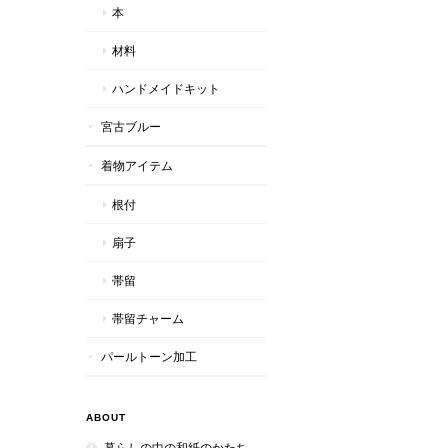
本
材料
ハンドメイドキット
宮古ブルー
着物アイテム
根付
扇子
帯留
帯留チャーム
パールトーン加工
ABOUT
暮らしの中の和紙のかたち