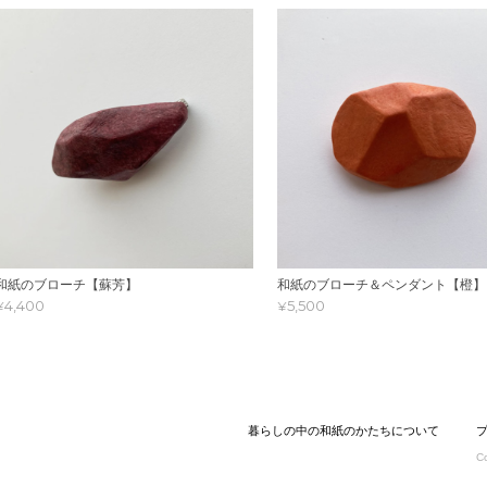
和紙のブローチ【蘇芳】
和紙のブローチ＆ペンダント【橙】
¥4,400
¥5,500
暮らしの中の和紙のかたちについて
C