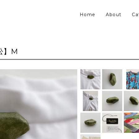
Home
About
Ca
松】M