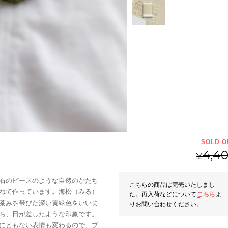
SOLD O
4,4
¥
石のピースのような自然のかたち
こちらの商品は完売いたしまし
ねて作っています。海松（みる）
た。再入荷などについて
こちら
よ
茶みを帯びた深い黄緑色をいいま
りお問い合わせください。
ち、日が差したような印象です。
にともない表情も変わるので、ブ