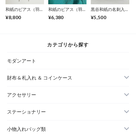
和紙のピアス（羽）
和紙のピアス（羽）
黒谷和紙の名刺入れ
【金】L
【銀】M
【暁】No.３
¥8,800
¥6,380
¥5,500
カテゴリから探す
モダンアート
財布 & 札入れ ＆ コインケース
アクセサリー
長財布
イヤリング＆ピアス
ステーショナリー
名刺入れ
小物入れバッグ類