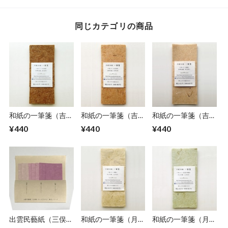
同じカテゴリの商品
和紙の一筆箋（吉野
和紙の一筆箋（吉野
和紙の一筆箋（吉野
和紙）杉皮紙＜濃茶
和紙）杉皮紙＜薄茶
和紙）桧紙
¥440
¥440
¥440
色＞こいちゃいろ
色＞うすちゃいろ
出雲民藝紙（三俣
和紙の一筆箋（月山
和紙の一筆箋（月山