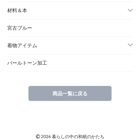
バングル＆ブレスレット
バッグ
材料＆本
ペンダント
宮古ブルー
メッセージカード
ブローチ
着物アイテム
一筆箋
ハンドメイドキット
パールトーン加工
商品一覧に戻る
ブックカバー
©
2026 暮らしの中の和紙のかたち