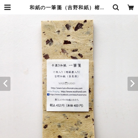
和紙の一筆箋（吉野和紙）楮紙＜チリ入り＞ | 暮らしの中の和紙のかたち