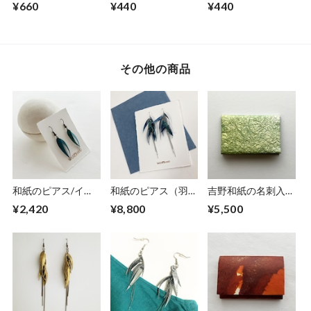
紙）桜色シリーズ
和紙）楮紙＜未ざら
和紙）色染楮紙＜白
¥660
¥440
¥440
し＞みざらし
緑＞びゃくろく
その他の商品
和紙のピアス/イヤ
和紙のピアス（羽）
吉野和紙の名刺入れ
リング（羽）【青】
【青】L
【薄萌黄】
¥2,420
¥8,800
¥5,500
S