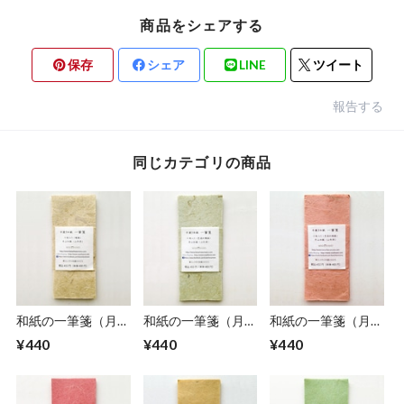
商品をシェアする
保存
シェア
LINE
ツイート
報告する
同じカテゴリの商品
和紙の一筆箋（月山
和紙の一筆箋（月山
和紙の一筆箋（月山
和紙）楮紙＜未ざら
和紙）色染楮紙＜白
和紙）色染楮紙＜桃
¥440
¥440
¥440
し＞みざらし
緑＞びゃくろく
色＞ももいろ