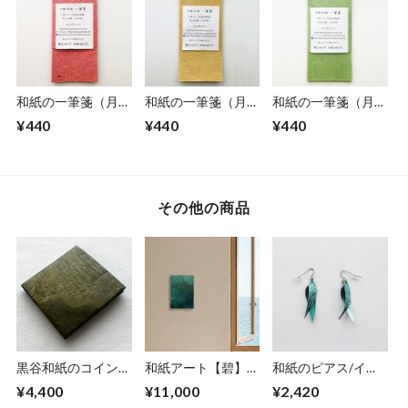
和紙の一筆箋（月山
和紙の一筆箋（月山
和紙の一筆箋（月山
和紙）色染楮紙＜珊
和紙）色染楮紙＜卵
和紙）色染楮紙＜鶯
¥440
¥440
¥440
瑚色＞さんごいろ
色＞たまごいろ
色＞うぐいすいろ
その他の商品
黒谷和紙のコインケ
和紙アート【碧】
和紙のピアス/イヤ
ース【黄瀬戸】
Aoi 2025 No.2
リング（羽）【アク
¥4,400
¥11,000
¥2,420
アブルー】S