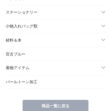
長財布
イヤリング＆ピアス
ステーショナリー
名刺入れ
小物入れバッグ類
バングル＆ブレスレット
バッグ
材料＆本
ペンダント
宮古ブルー
メッセージカード
ブローチ
着物アイテム
一筆箋
ハンドメイドキット
パールトーン加工
商品一覧に戻る
ブックカバー