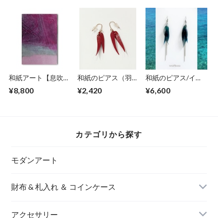
和紙アート【息吹】
和紙のピアス（羽）
和紙のピアス/イヤ
Ibuki 2022 No.３
【赤】S
リング（羽）【青】
¥8,800
¥2,420
¥6,600
M
カテゴリから探す
モダンアート
財布 & 札入れ ＆ コインケース
アクセサリー