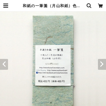
和紙の一筆箋（月山和紙）色染楮紙＜藍色＞あいいろ | 暮らしの中の和紙のかたち