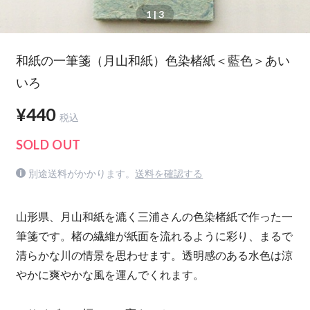
1
| 3
和紙の一筆箋（月山和紙）色染楮紙＜藍色＞あい
いろ
¥440
税込
SOLD OUT
別途送料がかかります。
送料を確認する
山形県、月山和紙を漉く三浦さんの色染楮紙で作った一
筆箋です。楮の繊維が紙面を流れるように彩り、まるで
清らかな川の情景を思わせます。透明感のある水色は涼
やかに爽やかな風を運んでくれます。