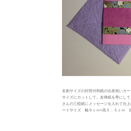
名刺サイズの封筒付和紙の出産祝いカー
サイズにカットして。友禅紙を帯にして
さんの三椏紙にメッセージを入れて仕上
ードサイズ 幅９ｃｍ×高５．５ｃｍ 封