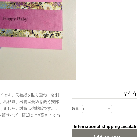
4
¥
ドです。民芸紙を貼り重ね、名刺
、島根県、出雲民藝紙を漉く安部
げました。封筒は強製紙です。カ
数量
筒サイズ 幅10ｃｍ×高さ７ｃｍ
International shipping availab
Add to cart