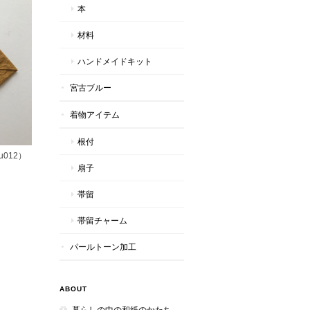
本
材料
ハンドメイドキット
宮古ブルー
着物アイテム
根付
012）
扇子
帯留
帯留チャーム
パールトーン加工
ABOUT
暮らしの中の和紙のかたち