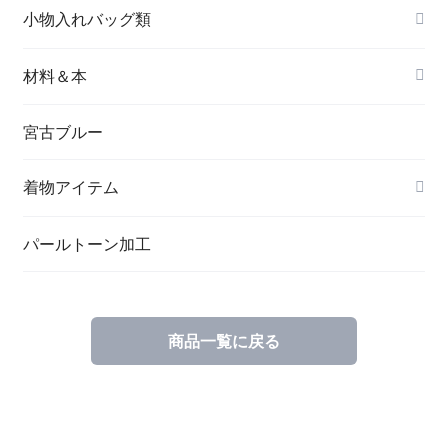
名刺入れ
小物入れバッグ類
バングル＆ブレスレット
バッグ
材料＆本
ペンダント
宮古ブルー
メッセージカード
ブローチ
着物アイテム
一筆箋
ハンドメイドキット
パールトーン加工
商品一覧に戻る
ブックカバー