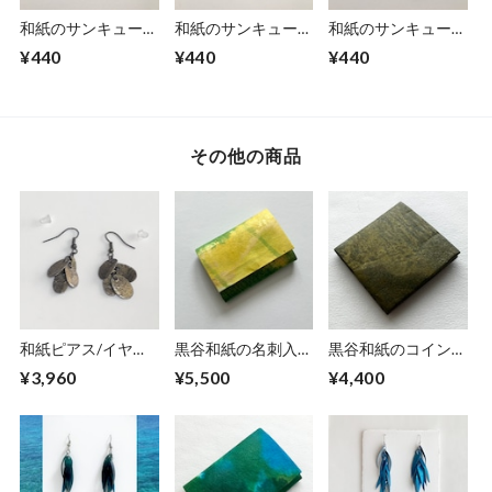
和紙のサンキューカ
和紙のサンキューカ
和紙のサンキューカ
ード
ード
ード
¥440
¥440
¥440
（Thankyou011）
（Thankyou010）
（Thankyou009）
その他の商品
和紙ピアス/イヤリ
黒谷和紙の名刺入れ
黒谷和紙のコインケ
ング（花びら）黄金
【ミモザ】No.3
ース【黄瀬戸】
¥3,960
¥5,500
¥4,400
S