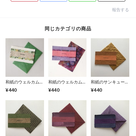
報告する
同じカテゴリの商品
和紙のウェルカムカ
和紙のウェルカムカ
和紙のサンキューカ
ード
ード
ード
¥440
¥440
¥440
（Welcome005）
（Welcome003）
（Thankyou012）