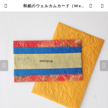
和紙のウェルカムカード（Welcome004） | 暮らしの中の和紙のかたち