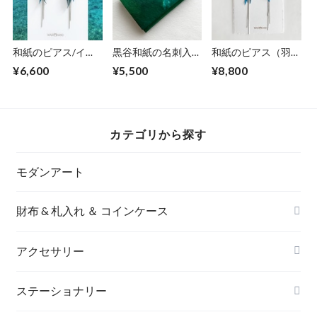
和紙のピアス/イヤ
黒谷和紙の名刺入れ
和紙のピアス（羽）
リング（羽）【青】
【海色】No.11
【海色】L
¥6,600
¥5,500
¥8,800
M
カテゴリから探す
モダンアート
財布 & 札入れ ＆ コインケース
アクセサリー
長財布
イヤリング＆ピアス
ステーショナリー