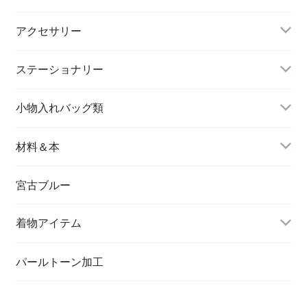
アクセサリー
長財布
イヤリング＆ピアス
ステーショナリー
名刺入れ
小物入れバッグ類
バングル＆ブレスレット
バッグ
材料＆本
ペンダント
宮古ブルー
メッセージカード
ブローチ
着物アイテム
一筆箋
ハンドメイドキット
パールトーン加工