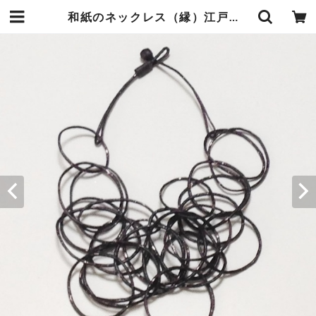
和紙のネックレス（縁）江戸紫※ケース付 | 暮らしの中の和紙のかたち