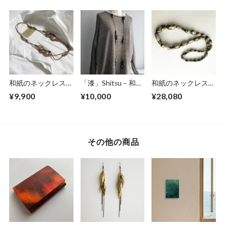
和紙のネックレス
「漆」Shitsu－和紙
和紙のネックレス
【安息】Ansoku
のネックレス－
（積翠）黒地に白金
¥9,900
¥10,000
¥28,080
No.013
※ケース付
その他の商品