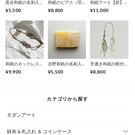
黒谷和紙の名刺入れ
和紙のピアス（羽）
和紙アート【碧】
【暁】No.5
【金】L
Aoi 2025 No.2
¥5,500
¥8,800
¥11,000
和紙のネックレス
吉野和紙の名刺入れ
手漉き和紙の根付
【安息】Ansoku
【桜木】
【白銀】
¥9,900
¥5,500
¥8,800
カテゴリから探す
モダンアート
財布 & 札入れ ＆ コインケース