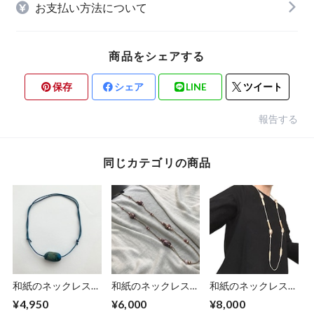
お支払い方法について
商品をシェアする
保存
シェア
LINE
ツイート
報告する
同じカテゴリの商品
和紙のネックレス
和紙のネックレス
和紙のネックレス
【礫】海色No.1
【椿】Tsubaki
【バニラ】Vanilla
¥4,950
¥6,000
¥8,000