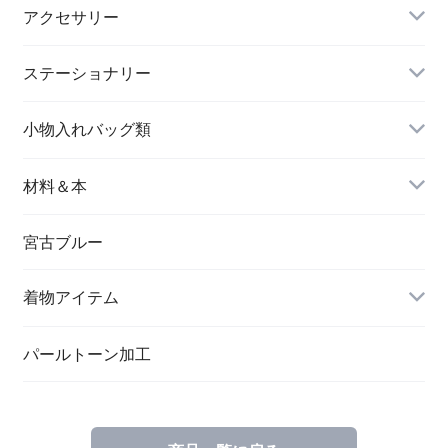
アクセサリー
長財布
イヤリング＆ピアス
ステーショナリー
名刺入れ
小物入れバッグ類
バングル＆ブレスレット
バッグ
材料＆本
ペンダント
宮古ブルー
メッセージカード
ブローチ
着物アイテム
一筆箋
ハンドメイドキット
パールトーン加工