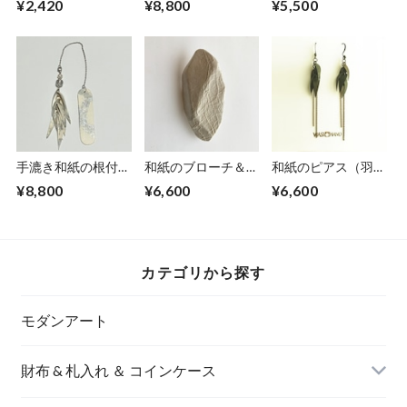
¥2,420
¥8,800
¥5,500
アブルー】S
手漉き和紙の根付
和紙のブローチ＆ペ
和紙のピアス（羽）
【白銀】
ンダント【無垢】
M【グリーン】
¥8,800
¥6,600
¥6,600
LNo.1
カテゴリから探す
モダンアート
財布 & 札入れ ＆ コインケース