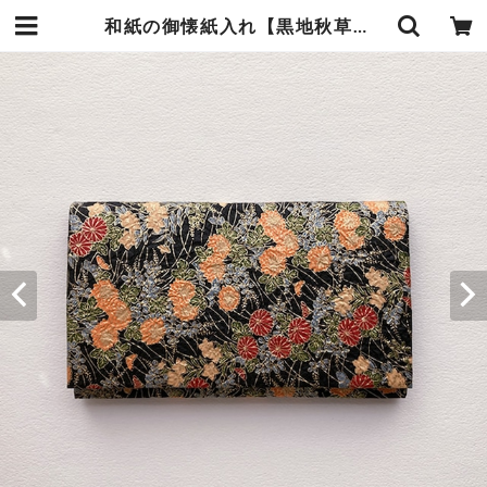
和紙の御懐紙入れ【黒地秋草文】 | 暮らしの中の和紙のかたち