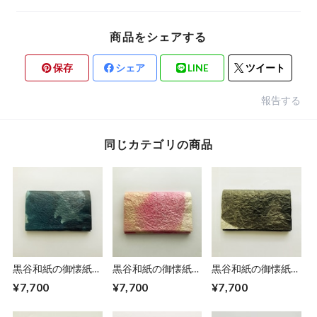
商品をシェアする
保存
シェア
LINE
ツイート
報告する
同じカテゴリの商品
黒谷和紙の御懐紙入
黒谷和紙の御懐紙入
黒谷和紙の御懐紙入
れ【銀河】
れ【桃香】
れ【黒曜】No.２
¥7,700
¥7,700
¥7,700