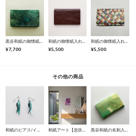
黒谷和紙の御懐紙入
和紙の御懐紙入れ
和紙の御懐紙入れ
れ【海色】No.2
【茶地利休梅】
【菊模様】
¥7,700
¥5,500
¥5,500
その他の商品
和紙のピアス/イヤ
和紙アート【息吹】
黒谷和紙の名刺入れ
リング（羽）【アク
Ibuki 2022 No.５
【薄萌黄】