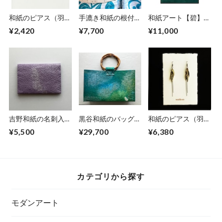
和紙のピアス（羽）
手漉き和紙の根付
和紙アート【碧】
【赤】S
【海色】
Aoi 2022 No.14
¥2,420
¥7,700
¥11,000
吉野和紙の名刺入れ
黒谷和紙のバッグ
和紙のピアス（羽）
【薄紫】
【海色】
【金】M
¥5,500
¥29,700
¥6,380
カテゴリから探す
モダンアート