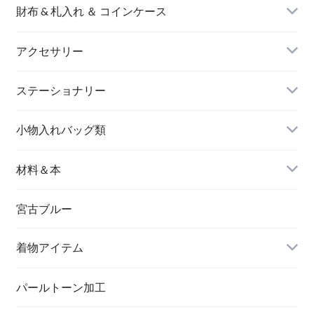
財布 & 札入れ ＆ コインケース
アクセサリー
長財布
イヤリング＆ピアス
ステーショナリー
名刺入れ
小物入れバッグ類
バングル＆ブレスレット
バッグ
材料＆本
ペンダント
宮古ブルー
メッセージカード
ブローチ
着物アイテム
一筆箋
ハンドメイドキット
パールトーン加工