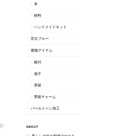
本
材料
ハンドメイドキット
宮古ブルー
着物アイテム
根付
扇子
帯留
帯留チャーム
パールトーン加工
る
ABOUT
暮らしの中の和紙のかたち