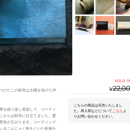
SOLD O
22,0
¥
つけたこの財布は太陽を浴びた沖
こちらの商品は完売いたしまし
厚を繰り返し色染して、コーティ
た。再入荷などについて
こちら
よ
こからお財布に仕立てました。驚
りお問い合わせください。
景色が広がります。コーティング
いるこんにゃく粉をといた粘液を