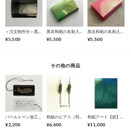
＜注文制作分＞黒谷
黒谷和紙の名刺入れ
黒谷和紙の名刺入れ
和紙の名刺入れ【黒
【薄萌黄】
【桃色】No.3
¥5,500
¥5,500
¥5,500
曜】No.4
その他の商品
パールトーン加工
和紙のピアス（羽）
和紙アート【碧】
「名刺入れ」
M【グリーン】
Aoi 2022 No.14
¥2,200
¥6,600
¥11,000