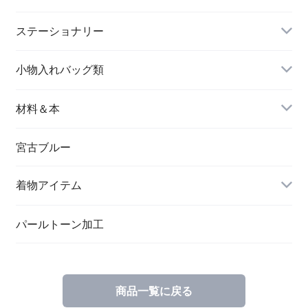
長財布
イヤリング＆ピアス
ステーショナリー
名刺入れ
小物入れバッグ類
バングル＆ブレスレット
バッグ
材料＆本
ペンダント
宮古ブルー
メッセージカード
ブローチ
着物アイテム
一筆箋
ハンドメイドキット
パールトーン加工
商品一覧に戻る
ブックカバー