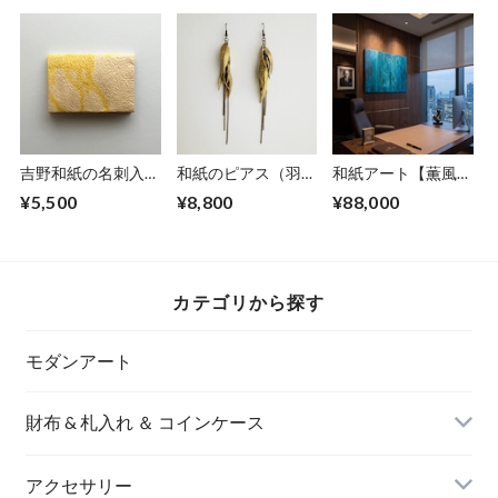
吉野和紙の名刺入れ
和紙のピアス（羽）
和紙アート【薫風】
【桜木】
【金】L
kunpuu2021,5 No.
¥5,500
¥8,800
¥88,000
４/4
カテゴリから探す
モダンアート
財布 & 札入れ ＆ コインケース
アクセサリー