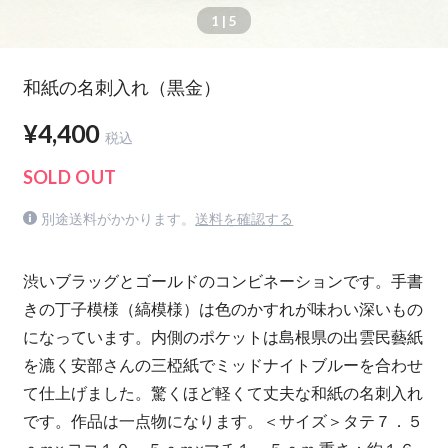
1
| 5
和紙の名刺入れ（黒金）
¥4,400
税込
SOLD OUT
別途送料がかかります。
送料を確認する
渋いブラッグとゴールドのコンビネーションです。手書
きの丁子模様（縞模様）は色のかすれが味わい深いもの
になっています。内側のポケットは島根県の出雲民藝紙
を漉く安部さんの三椏紙でミッドナイトブルーを合わせ
て仕上げました。驚くほど軽くて丈夫な和紙の名刺入れ
です。作品は一点物になります。＜サイズ＞タテ７．５