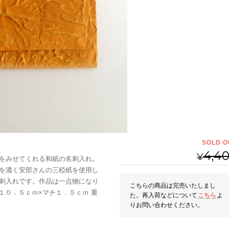
SOLD O
4,4
¥
をみせてくれる和紙の名刺入れ。
を漉く安部さんの三椏紙を使用し
刺入れです。作品は一点物になり
こちらの商品は完売いたしまし
１０．５ｃｍ×マチ１．５ｃｍ 重
た。再入荷などについて
こちら
よ
りお問い合わせください。