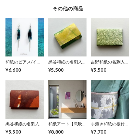
その他の商品
和紙のピアス/イヤ
黒谷和紙の名刺入れ
吉野和紙の名刺入れ
リング（羽）【青】
【ミモザ】No.3
【薄萌黄】
¥6,600
¥5,500
¥5,500
M
黒谷和紙の名刺入れ
和紙アート【息吹】
手漉き和紙の根付
【暁】No.３
Ibuki 2022 No.５
【黄金】
¥5,500
¥8,800
¥7,700