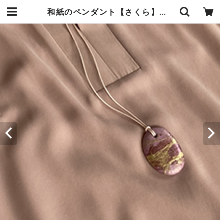
和紙のペンダント【さくら】楕円型 | 暮らしの中の和紙のかたち