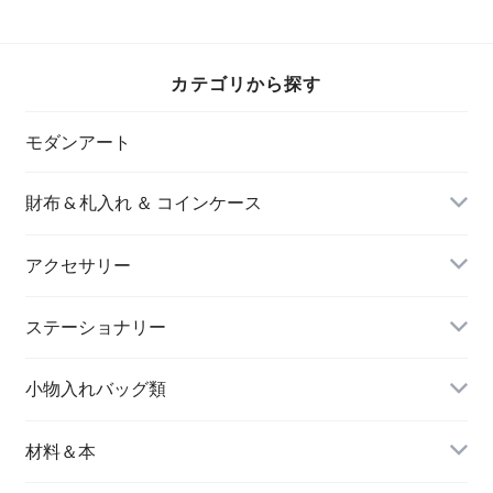
カテゴリから探す
モダンアート
財布 & 札入れ ＆ コインケース
アクセサリー
長財布
イヤリング＆ピアス
ステーショナリー
名刺入れ
小物入れバッグ類
バングル＆ブレスレット
バッグ
材料＆本