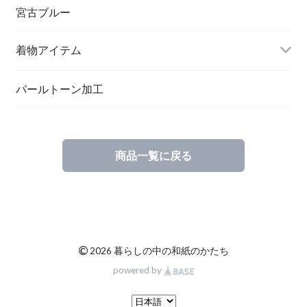
ペンダント
宮古ブルー
メッセージカード
ブローチ
着物アイテム
一筆箋
ハンドメイドキット
パールトーン加工
商品一覧に戻る
ブックカバー
©
2026 暮らしの中の和紙のかたち
powered by