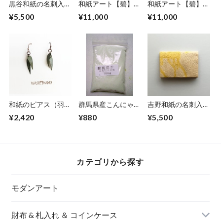
黒谷和紙の名刺入れ
和紙アート【碧】
和紙アート【碧】
【薄萌黄】
Aoi 2022 No.10
Aoi 2022 No.14
¥5,500
¥11,000
¥11,000
和紙のピアス（羽）
群馬県産こんにゃく
吉野和紙の名刺入れ
S【グリーン】
粉１００ｍｌ（１０
【桜木】
¥2,420
¥880
¥5,500
０ｇ）
カテゴリから探す
モダンアート
財布 & 札入れ ＆ コインケース