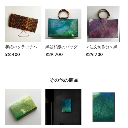
和紙のクラッチバッ
黒谷和紙のバッグ
＜注文制作分＞黒谷
グ（赤丁子）
【海色】
和紙のバッグ【藤
¥8,400
¥29,700
¥29,700
色】
その他の商品