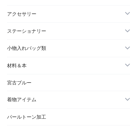
アクセサリー
長財布
イヤリング＆ピアス
ステーショナリー
名刺入れ
小物入れバッグ類
バングル＆ブレスレット
バッグ
材料＆本
ペンダント
宮古ブルー
メッセージカード
ブローチ
着物アイテム
一筆箋
ハンドメイドキット
パールトーン加工