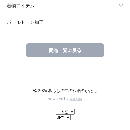
メッセージカード
ブローチ
着物アイテム
一筆箋
ハンドメイドキット
パールトーン加工
商品一覧に戻る
ブックカバー
©
2026 暮らしの中の和紙のかたち
powered by