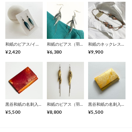
和紙のピアス/イヤ
和紙のピアス（羽）
和紙のネックレス
リング（羽）【青】
【銀】M
【安息】Ansoku
¥2,420
¥6,380
¥9,900
S
黒谷和紙の名刺入れ
和紙のピアス（羽）
黒谷和紙の名刺入れ
【緋色】No.3
【金】L
【檸檬】No.2
¥5,500
¥8,800
¥5,500