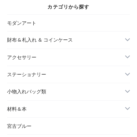
カテゴリから探す
モダンアート
財布 & 札入れ ＆ コインケース
アクセサリー
長財布
イヤリング＆ピアス
ステーショナリー
名刺入れ
小物入れバッグ類
バングル＆ブレスレット
バッグ
材料＆本
ペンダント
宮古ブルー