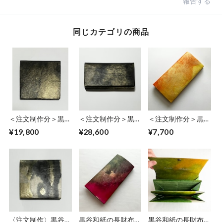
報告する
同じカテゴリの商品
＜注文制作分＞黒谷
＜注文制作分＞黒谷
＜注文制作分＞黒谷
和紙の折財布【黒
和紙の長財布【黒
和紙の長財布【黄
¥19,800
¥28,600
¥7,700
曜】
曜】
金】No.5
〈注文制作〉黒谷和
黒谷和紙の長財布
黒谷和紙の長財布