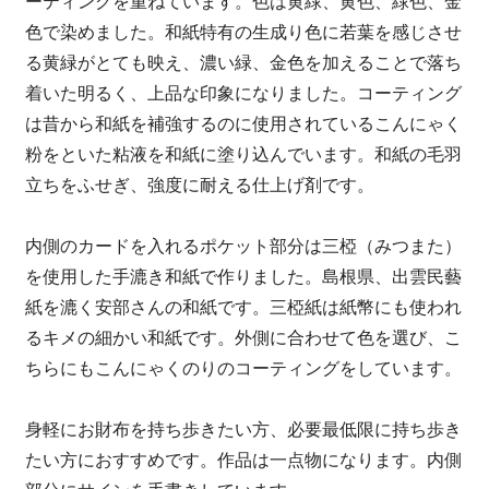
ーティングを重ねています。色は黄緑、黄色、緑色、金
色で染めました。和紙特有の生成り色に若葉を感じさせ
る黄緑がとても映え、濃い緑、金色を加えることで落ち
着いた明るく、上品な印象になりました。コーティング
は昔から和紙を補強するのに使用されているこんにゃく
粉をといた粘液を和紙に塗り込んでいます。和紙の毛羽
立ちをふせぎ、強度に耐える仕上げ剤です。
内側のカードを入れるポケット部分は三椏（みつまた）
を使用した手漉き和紙で作りました。島根県、出雲民藝
紙を漉く安部さんの和紙です。三椏紙は紙幣にも使われ
るキメの細かい和紙です。外側に合わせて色を選び、こ
ちらにもこんにゃくのりのコーティングをしています。
身軽にお財布を持ち歩きたい方、必要最低限に持ち歩き
たい方におすすめです。作品は一点物になります。内側