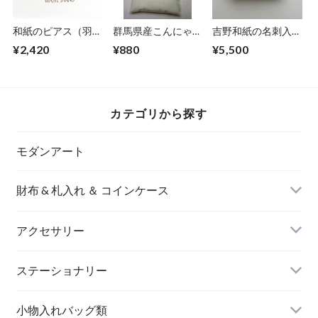
和紙のピアス（羽）
群馬県産こんにゃく
吉野和紙の名刺入れ
S【グリーン】
粉１００ｍｌ（１０
【桜木】
¥2,420
¥880
¥5,500
０ｇ）
カテゴリから探す
モダンアート
財布 & 札入れ ＆ コインケース
アクセサリー
長財布
イヤリング＆ピアス
ステーショナリー
名刺入れ
小物入れバッグ類