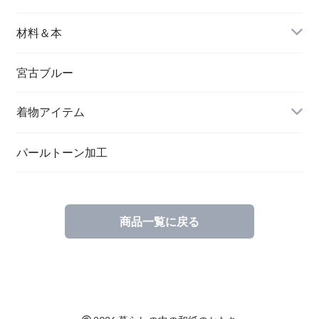
バングル＆ブレスレット
バッグ
材料＆本
ペンダント
宮古ブルー
メッセージカード
ブローチ
着物アイテム
一筆箋
ハンドメイドキット
パールトーン加工
商品一覧に戻る
ブックカバー