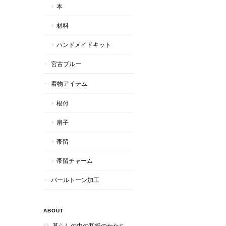
本
材料
ハンドメイドキット
宮古ブルー
着物アイテム
根付
扇子
帯留
帯留チャーム
パールトーン加工
ABOUT
暮らしの中の和紙のかたち