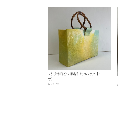
＜注文制作分＞黒谷和紙のバッグ【ミモ
ザ】
¥29,700