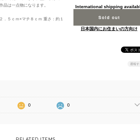
作品は一点物になります。
International shipping availab
Sold out
２．５ｃｍ×マチ８ｃｍ 重さ：約１
日本国内にお住まいの方向け
通報す
0
0
RELATED ITEMS