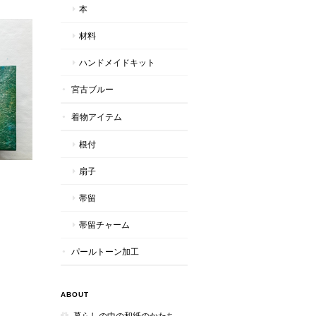
本
材料
ハンドメイドキット
宮古ブルー
着物アイテム
根付
扇子
帯留
帯留チャーム
パールトーン加工
ABOUT
暮らしの中の和紙のかたち