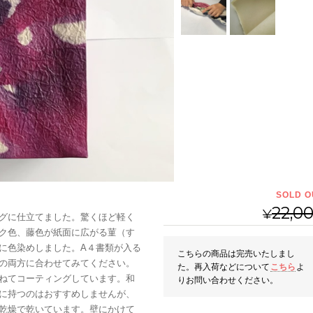
SOLD O
22,0
¥
グに仕立てました。驚くほど軽く
ク色、藤色が紙面に広がる菫（す
に色染めしました。A４書類が入る
こちらの商品は完売いたしまし
の両方に合わせてみてください。
た。再入荷などについて
こちら
よ
ねてコーティングしています。和
りお問い合わせください。
に持つのはおすすめしませんが、
乾燥で乾いています。壁にかけて