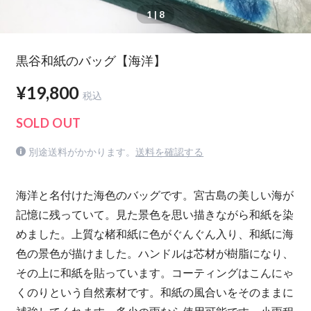
1
| 8
黒谷和紙のバッグ【海洋】
¥19,800
税込
SOLD OUT
別途送料がかかります。
送料を確認する
海洋と名付けた海色のバッグです。宮古島の美しい海が
記憶に残っていて。見た景色を思い描きながら和紙を染
めました。上質な楮和紙に色がぐんぐん入り、和紙に海
色の景色が描けました。ハンドルは芯材が樹脂になり、
その上に和紙を貼っています。コーティングはこんにゃ
くのりという自然素材です。和紙の風合いをそのままに