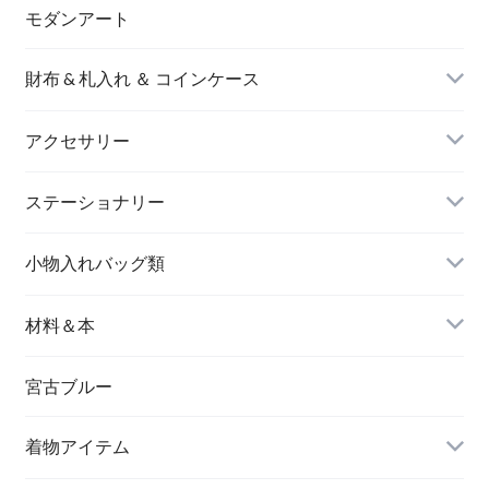
モダンアート
財布 & 札入れ ＆ コインケース
アクセサリー
長財布
イヤリング＆ピアス
ステーショナリー
名刺入れ
小物入れバッグ類
バングル＆ブレスレット
バッグ
材料＆本
ペンダント
宮古ブルー
メッセージカード
ブローチ
着物アイテム