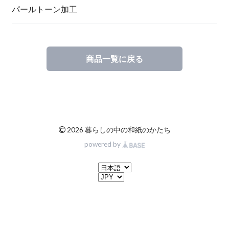
一筆箋
ハンドメイドキット
パールトーン加工
商品一覧に戻る
ブックカバー
©
2026 暮らしの中の和紙のかたち
powered by