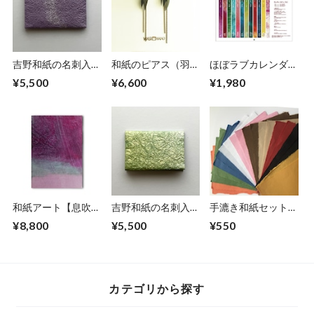
吉野和紙の名刺入れ
和紙のピアス（羽）
ほぼラブカレンダー
【薄紫】
M【グリーン】
2026
¥5,500
¥6,600
¥1,980
和紙アート【息吹】
吉野和紙の名刺入れ
手漉き和紙セット各
Ibuki 2022 No.３
【薄萌黄】
色2枚(全10色)20枚
¥8,800
¥5,500
¥550
入り
カテゴリから探す