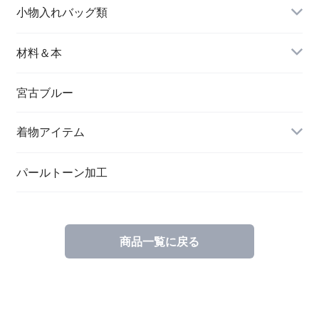
名刺入れ
小物入れバッグ類
バングル＆ブレスレット
バッグ
材料＆本
ペンダント
宮古ブルー
メッセージカード
ブローチ
着物アイテム
一筆箋
ハンドメイドキット
パールトーン加工
商品一覧に戻る
ブックカバー