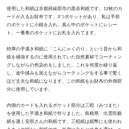
使用した和紙は京都府綾部市の黒谷和紙です。12枚のカ
ードが入るお財布です。3つポケットがあり、私は手前
のポケットに小銭を入れ、真ん中のポケットにレシー
ト。一番奥のポケットにお札を入れてます。
特厚の手漉き和紙に「こんにゃくのり」という昔から和
紙を補強するのに使用されていた自然素材でコーティン
グしながらの色染めをしました。これを何度か繰り返
し、途中揉みも加えながらコーティングをする事で驚く
ほど丈夫な和紙になります。この和紙をお財布の外側部
分に使用しています。
内側のカードを入れるポケット部分は三椏（みつまた）
を使用した手漉き和紙で作りました。島根県、出雲民藝
紙を漉く安部さんの和紙です。三椏紙は紙幣にも使われ