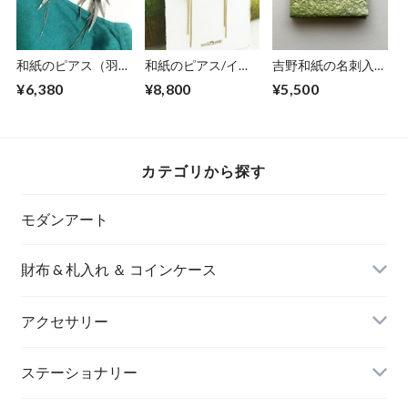
和紙のピアス（羽）
和紙のピアス/イヤ
吉野和紙の名刺入れ
【銀】M
リング（花びら）
【薄萌黄】
¥6,380
¥8,800
¥5,500
【ミモザ】L
カテゴリから探す
モダンアート
財布 & 札入れ ＆ コインケース
アクセサリー
長財布
イヤリング＆ピアス
ステーショナリー