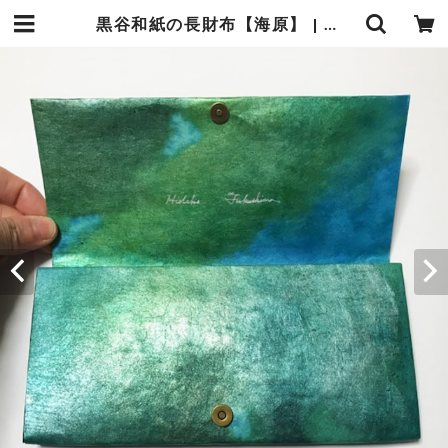
黒谷和紙の長財布【海原】 | 暮らしの中の和紙のかたち