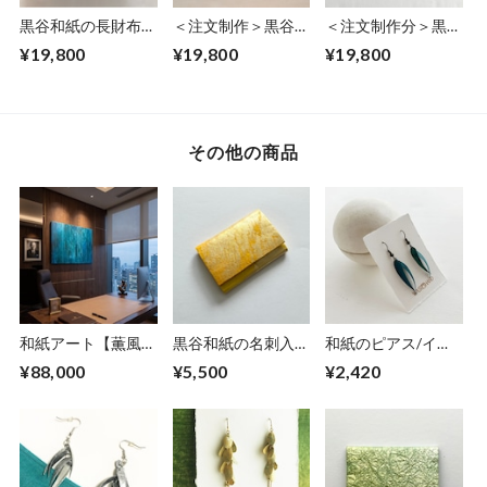
黒谷和紙の長財布
＜注文制作＞黒谷和
＜注文制作分＞黒谷
【銀河】
紙の長財布【桃色】
和紙の長財布【花模
¥19,800
¥19,800
¥19,800
様】
その他の商品
和紙アート【薫風】
黒谷和紙の名刺入れ
和紙のピアス/イヤ
kunpuu2021,5 No.
【檸檬】No.2
リング（羽）【青】
¥88,000
¥5,500
¥2,420
４/4
S