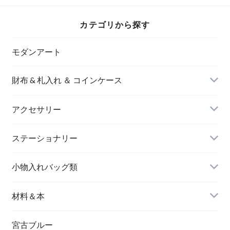
カテゴリから探す
モダンアート
財布 & 札入れ ＆ コインケース
アクセサリー
長財布
イヤリング＆ピアス
ステーショナリー
名刺入れ
小物入れバッグ類
バングル＆ブレスレット
バッグ
材料＆本
ペンダント
宮古ブルー