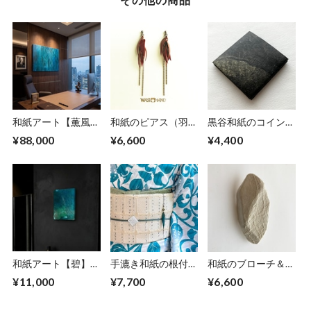
和紙アート【薫風】
和紙のピアス（羽）
黒谷和紙のコインケ
kunpuu2021,5 No.
【赤】M
ース【黒曜】No.2
¥88,000
¥6,600
¥4,400
４/4
和紙アート【碧】
手漉き和紙の根付
和紙のブローチ＆ペ
Aoi 2022 No.10
【海色】
ンダント【無垢】
¥11,000
¥7,700
¥6,600
LNo.1