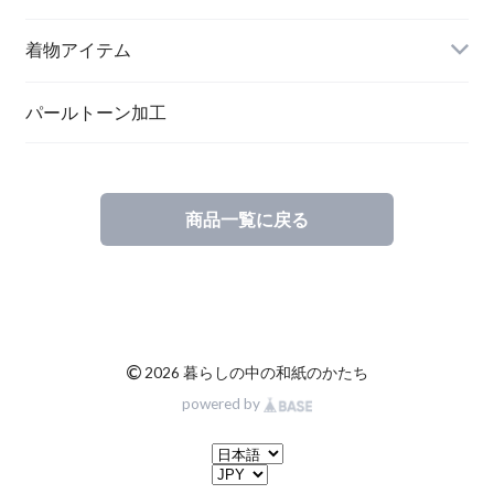
メッセージカード
ブローチ
着物アイテム
一筆箋
ハンドメイドキット
パールトーン加工
商品一覧に戻る
ブックカバー
©
2026 暮らしの中の和紙のかたち
powered by