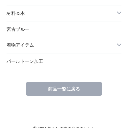
バングル＆ブレスレット
バッグ
材料＆本
ペンダント
宮古ブルー
メッセージカード
ブローチ
着物アイテム
一筆箋
ハンドメイドキット
パールトーン加工
商品一覧に戻る
ブックカバー