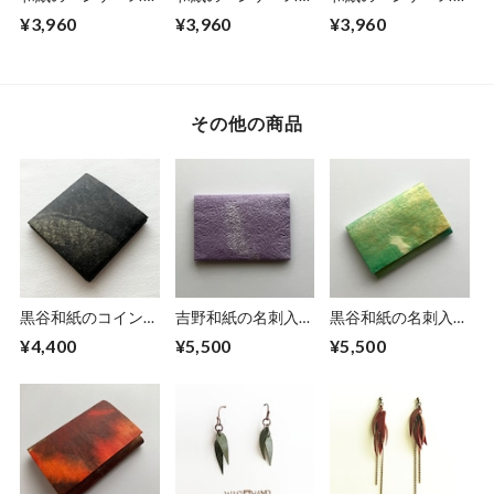
【梅林】
【小豆】
【黄金】
¥3,960
¥3,960
¥3,960
その他の商品
黒谷和紙のコインケ
吉野和紙の名刺入れ
黒谷和紙の名刺入れ
ース【黒曜】No.2
【薄紫】
【薄萌黄】
¥4,400
¥5,500
¥5,500