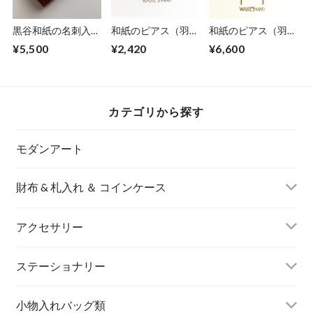
黒谷和紙の名刺入れ
和紙のピアス（羽）
和紙のピアス（羽）
【暁】No.5
S【グリーン】
【赤】M
¥5,500
¥2,420
¥6,600
カテゴリから探す
モダンアート
財布 & 札入れ ＆ コインケース
アクセサリー
長財布
イヤリング＆ピアス
ステーショナリー
名刺入れ
小物入れバッグ類