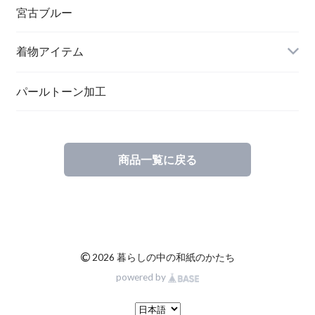
ペンダント
宮古ブルー
メッセージカード
ブローチ
着物アイテム
一筆箋
ハンドメイドキット
パールトーン加工
商品一覧に戻る
ブックカバー
©
2026 暮らしの中の和紙のかたち
powered by