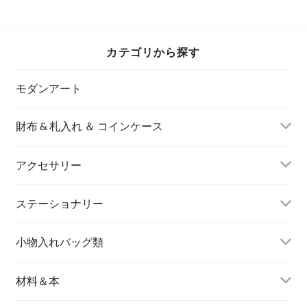
カテゴリから探す
モダンアート
財布 & 札入れ ＆ コインケース
アクセサリー
長財布
イヤリング＆ピアス
ステーショナリー
名刺入れ
小物入れバッグ類
バングル＆ブレスレット
バッグ
材料＆本