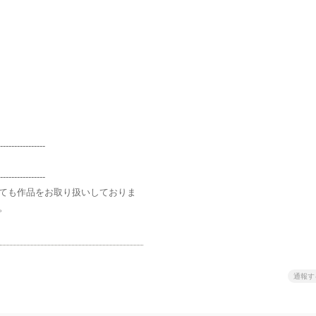
----------------
----------------
ても作品をお取り扱いしておりま
。
通報す