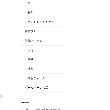
本
材料
ハンドメイドキット
宮古ブルー
着物アイテム
根付
扇子
帯留
帯留チャーム
パールトーン加工
る
ABOUT
暮らしの中の和紙のかたち