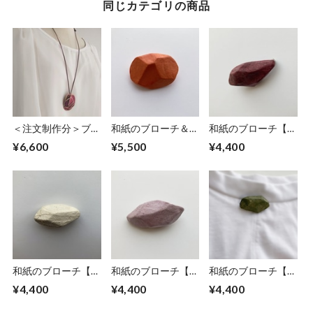
同じカテゴリの商品
＜注文制作分＞ブロ
和紙のブローチ＆ペ
和紙のブローチ【蘇
ーチ＆ペンダント
ンダント【橙】
芳】
¥6,600
¥5,500
¥4,400
【椿】
和紙のブローチ【無
和紙のブローチ【桜
和紙のブローチ【海
垢】S１
色】
松】M
¥4,400
¥4,400
¥4,400