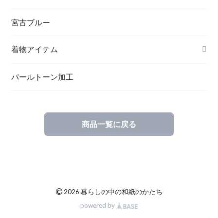
ペンダント
宮古ブルー
メッセージカード
ブローチ
着物アイテム
一筆箋
ハンドメイドキット
パールトーン加工
商品一覧に戻る
ブックカバー
©
2026 暮らしの中の和紙のかたち
powered by