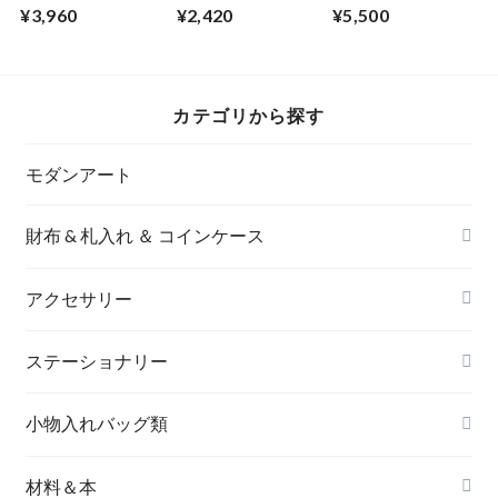
ング（花びら）陽射
【金】S
【ミモザ】No.3
¥3,960
¥2,420
¥5,500
S
カテゴリから探す
モダンアート
財布 & 札入れ ＆ コインケース
アクセサリー
長財布
イヤリング＆ピアス
ステーショナリー
名刺入れ
小物入れバッグ類
バングル＆ブレスレット
バッグ
材料＆本