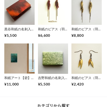
黒谷和紙の名刺入れ
和紙のピアス（羽）
和紙のピアス（羽）
【暁】No.5
【赤】M
【金】L
¥5,500
¥6,600
¥8,800
和紙アート【碧】
吉野和紙の名刺入れ
和紙のピアス（羽）
Aoi 2025 No.2
【薄萌黄】
【金】S
¥11,000
¥5,500
¥2,420
カテゴリから探す