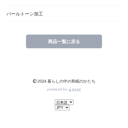
一筆箋
ハンドメイドキット
パールトーン加工
商品一覧に戻る
ブックカバー
©
2026 暮らしの中の和紙のかたち
powered by