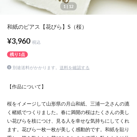
1
| 12
和紙のピアス【花びら】S（桜）
¥3,960
税込
残り1点
別途送料がかかります。
送料を確認する
【作品について】
桜をイメージして山形県の月山和紙、三浦一之さんの漉
く楮紙でつくりました。春に満開の桜はたくさんの美し
い花びらを枝につけ、見る人を幸せな気持ちにしてくれ
ます。花びら一枚一枚が美しく感動的です。和紙を貼り