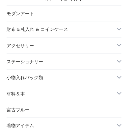
モダンアート
財布 & 札入れ ＆ コインケース
アクセサリー
長財布
イヤリング＆ピアス
ステーショナリー
名刺入れ
小物入れバッグ類
バングル＆ブレスレット
バッグ
材料＆本
ペンダント
宮古ブルー
メッセージカード
ブローチ
着物アイテム