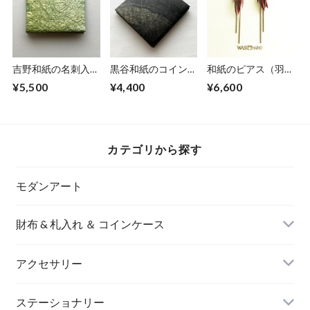
吉野和紙の名刺入れ
黒谷和紙のコインケ
和紙のピアス（羽）
【薄萌黄】
ース【黒曜】No.2
【赤】M
¥5,500
¥4,400
¥6,600
カテゴリから探す
モダンアート
財布 & 札入れ ＆ コインケース
アクセサリー
長財布
イヤリング＆ピアス
ステーショナリー