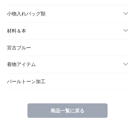
名刺入れ
小物入れバッグ類
バングル＆ブレスレット
バッグ
材料＆本
ペンダント
宮古ブルー
メッセージカード
ブローチ
着物アイテム
一筆箋
ハンドメイドキット
パールトーン加工
商品一覧に戻る
ブックカバー