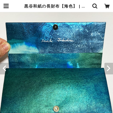
黒谷和紙の長財布【海色】 | 暮らしの中の和紙のかたち