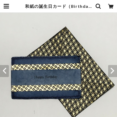
和紙の誕生日カード（Birthday025） | 暮らしの中の和紙のかたち