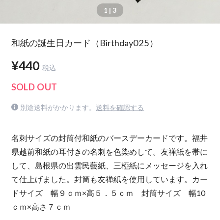
1
| 3
和紙の誕生日カード（Birthday025）
¥440
税込
SOLD OUT
別途送料がかかります。
送料を確認する
名刺サイズの封筒付和紙のバースデーカードです。福井
県越前和紙の耳付きの名刺を色染めして。友禅紙を帯に
して、島根県の出雲民藝紙、三椏紙にメッセージを入れ
て仕上げました。封筒も友禅紙を使用しています。カー
ドサイズ 幅９ｃｍ×高５．５ｃｍ 封筒サイズ 幅10
ｃｍ×高さ７ｃｍ