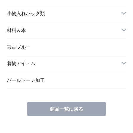
名刺入れ
小物入れバッグ類
バングル＆ブレスレット
バッグ
材料＆本
ペンダント
宮古ブルー
メッセージカード
ブローチ
着物アイテム
一筆箋
ハンドメイドキット
パールトーン加工
商品一覧に戻る
ブックカバー