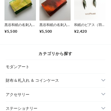
黒谷和紙の名刺入れ
黒谷和紙の名刺入れ
和紙のピアス（羽）
【ミモザ】No.3
【暁】No.5
S【グリーン】
¥5,500
¥5,500
¥2,420
カテゴリから探す
モダンアート
財布 & 札入れ ＆ コインケース
アクセサリー
長財布
イヤリング＆ピアス
ステーショナリー