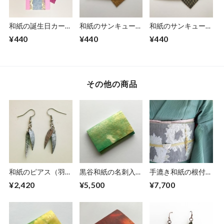
和紙の誕生日カード
和紙のサンキューカ
和紙のサンキューカ
（Birthday005）
ード
ード
¥440
¥440
¥440
（Thankyou012）
（Thankyou011）
その他の商品
和紙のピアス（羽）
黒谷和紙の名刺入れ
手漉き和紙の根付
【銀】S
【薄萌黄】
【黄金】
¥2,420
¥5,500
¥7,700