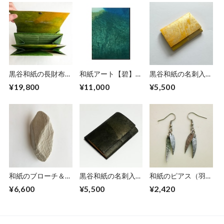
黒谷和紙の長財布
和紙アート【碧】
黒谷和紙の名刺入れ
【若葉】
Aoi 2022 No.14
【檸檬】No.2
¥19,800
¥11,000
¥5,500
和紙のブローチ＆ペ
黒谷和紙の名刺入れ
和紙のピアス（羽）
ンダント【無垢】
【黒曜】No.5
【銀】S
¥6,600
¥5,500
¥2,420
LNo.1