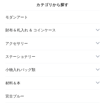
カテゴリから探す
モダンアート
財布 & 札入れ ＆ コインケース
アクセサリー
長財布
イヤリング＆ピアス
ステーショナリー
名刺入れ
小物入れバッグ類
バングル＆ブレスレット
バッグ
材料＆本
ペンダント
宮古ブルー