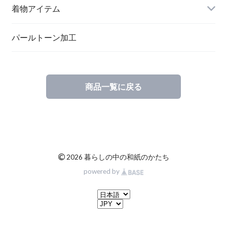
メッセージカード
ブローチ
着物アイテム
一筆箋
ハンドメイドキット
パールトーン加工
商品一覧に戻る
ブックカバー
©
2026 暮らしの中の和紙のかたち
powered by