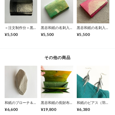
＜注文制作分＞黒谷
黒谷和紙の名刺入れ
黒谷和紙の名刺入れ
和紙の名刺入れ【黒
【薄萌黄】
【桃色】No.3
¥5,500
¥5,500
¥5,500
曜】No.4
その他の商品
和紙のブローチ＆ペ
黒谷和紙の長財布
和紙のピアス（羽）
ンダント【無垢】
【若葉】
【銀】M
¥6,600
¥19,800
¥6,380
LNo.1