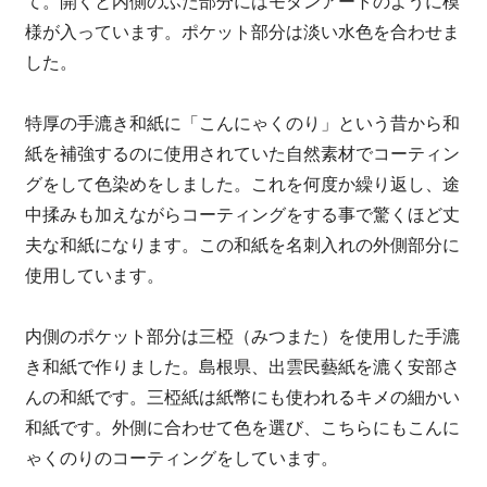
て。開くと内側のふた部分にはモダンアートのように模
様が入っています。ポケット部分は淡い水色を合わせま
した。
特厚の手漉き和紙に「こんにゃくのり」という昔から和
紙を補強するのに使用されていた自然素材でコーティン
グをして色染めをしました。これを何度か繰り返し、途
中揉みも加えながらコーティングをする事で驚くほど丈
夫な和紙になります。この和紙を名刺入れの外側部分に
使用しています。
内側のポケット部分は三椏（みつまた）を使用した手漉
き和紙で作りました。島根県、出雲民藝紙を漉く安部さ
んの和紙です。三椏紙は紙幣にも使われるキメの細かい
和紙です。外側に合わせて色を選び、こちらにもこんに
ゃくのりのコーティングをしています。