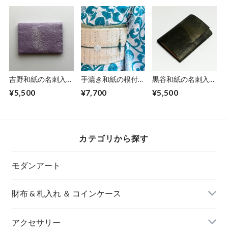
吉野和紙の名刺入れ
手漉き和紙の根付
黒谷和紙の名刺入れ
【薄紫】
【海色】
【黒曜】No.5
¥5,500
¥7,700
¥5,500
カテゴリから探す
モダンアート
財布 & 札入れ ＆ コインケース
アクセサリー