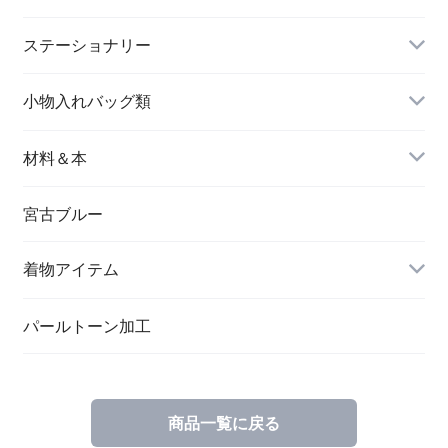
長財布
イヤリング＆ピアス
ステーショナリー
名刺入れ
小物入れバッグ類
バングル＆ブレスレット
バッグ
材料＆本
ペンダント
宮古ブルー
メッセージカード
ブローチ
着物アイテム
一筆箋
ハンドメイドキット
パールトーン加工
商品一覧に戻る
ブックカバー