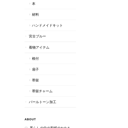
本
材料
ハンドメイドキット
宮古ブルー
着物アイテム
根付
扇子
帯留
帯留チャーム
パールトーン加工
ABOUT
暮らしの中の和紙のかたち