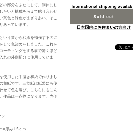
どの部分をふたにして。胴体にし
International shipping availab
したいと構成を考えて貼り合わせ
Sold out
い茶色と緑色がまざりあい。そこ
りあっています。
日本国内にお住まいの方向け
という昔から和紙を補強するのに
をして色染めをしました。これを
コーティングをする事で驚くほど
入れの外側部分に使用していま
を使用した手漉き和紙で作りまし
の和紙です。三椏紙は紙幣にも使
わせて色を選び、こちらにもこん
。作品は一点物になります。内側
ボタン
ｃｍ×厚み1.5ｃｍ