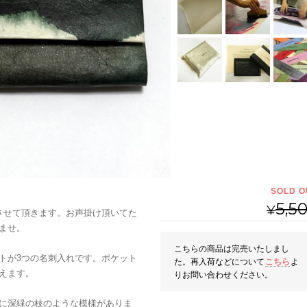
SOLD O
5,5
¥
させて頂きます。お声掛け頂いてた
ませ。
こちらの商品は完売いたしまし
トが3つの名刺入れです。ポケット
た。再入荷などについて
こちら
よ
えます。
りお問い合わせください。
に深緑の枝のような模様がありま