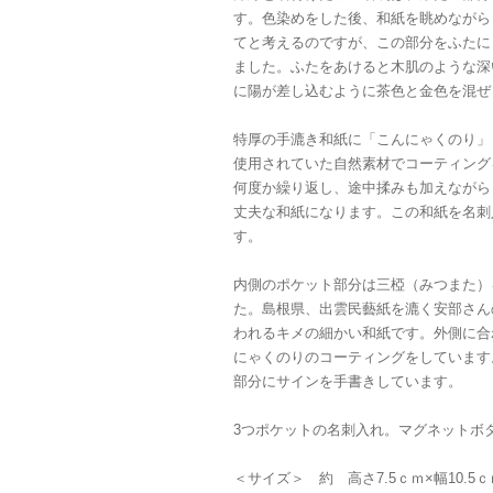
す。色染めをした後、和紙を眺めながら
てと考えるのですが、この部分をふたに
ました。ふたをあけると木肌のような深
に陽が差し込むように茶色と金色を混ぜ
特厚の手漉き和紙に「こんにゃくのり」
使用されていた自然素材でコーティング
何度か繰り返し、途中揉みも加えながら
丈夫な和紙になります。この和紙を名刺
す。
内側のポケット部分は三椏（みつまた）
た。島根県、出雲民藝紙を漉く安部さん
われるキメの細かい和紙です。外側に合
にゃくのりのコーティングをしています
部分にサインを手書きしています。
3つポケットの名刺入れ。マグネット
＜サイズ＞ 約 高さ7.5ｃｍ×幅10.5