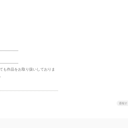
----------------
----------------
ても作品をお取り扱いしておりま
。
通報す