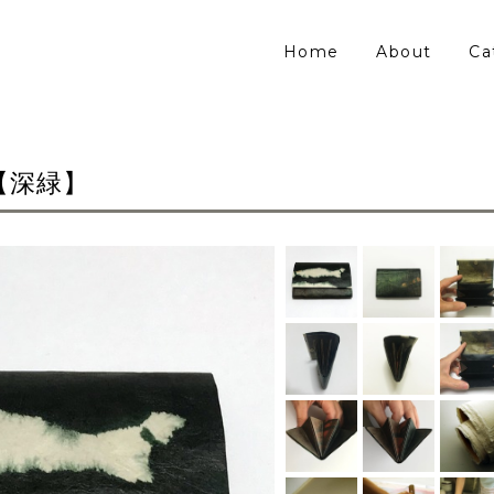
Home
About
Ca
【深緑】