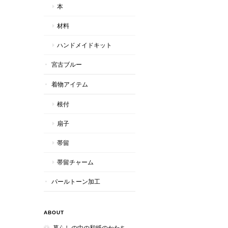
本
材料
ハンドメイドキット
宮古ブルー
着物アイテム
根付
扇子
帯留
帯留チャーム
パールトーン加工
ABOUT
暮らしの中の和紙のかたち