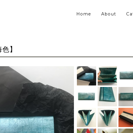
Home
About
Ca
海色】