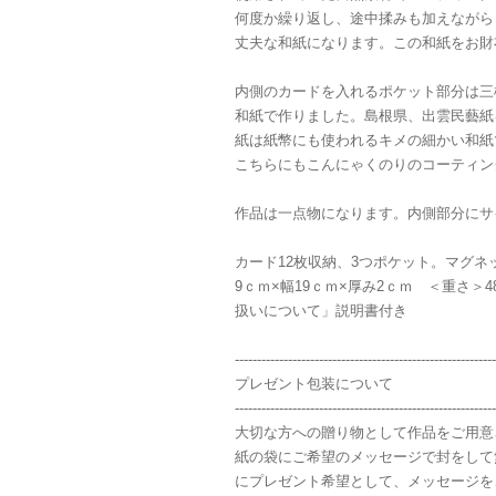
何度か繰り返し、途中揉みも加えながら
丈夫な和紙になります。この和紙をお財
内側のカードを入れるポケット部分は三
和紙で作りました。島根県、出雲民藝紙
紙は紙幣にも使われるキメの細かい和紙
こちらにもこんにゃくのりのコーティン
作品は一点物になります。内側部分にサ
カード12枚収納、3つポケット。マグ
9ｃｍ×幅19ｃｍ×厚み2ｃｍ ＜重さ＞
扱いについて」説明書付き
-----------------------------------------------------------
プレゼント包装について
-----------------------------------------------------------
大切な方への贈り物として作品をご用意
紙の袋にご希望のメッセージで封をして
にプレゼント希望として、メッセージを