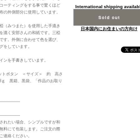
コーティングをする事で驚くほど
International shipping availab
布の外側部分に使用しています。
Sold out
椏（みつまた）を使用した手漉き
日本国内にお住まいの方向け
を漉く安部さんの和紙です。三椏
です。外側に合わせて色を選び、
グをしています。
インを手書きしています。
ネットボタン ＜サイズ＞ 約 高さ
48ｇ 黒箱、黒袋、「作品のお取り
----------------
----------------
されたい場合、シンプルですが和
無料にて包装します。ご注文の際
ご連絡ください。