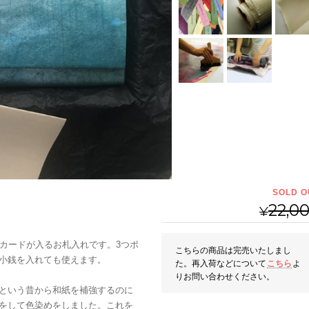
SOLD O
22,0
¥
のカードが入るお札入れです。3つポ
こちらの商品は完売いたしまし
小銭を入れても使えます。
た。再入荷などについて
こちら
よ
りお問い合わせください。
という昔から和紙を補強するのに
をして色染めをしました。これを