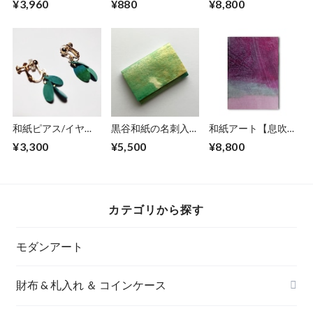
¥3,960
¥880
¥8,800
アS
０ｇ）
和紙ピアス/イヤリ
黒谷和紙の名刺入れ
和紙アート【息吹】
ング（花びら）清流
【薄萌黄】
Ibuki 2022 No.３
¥3,300
¥5,500
¥8,800
S
カテゴリから探す
モダンアート
財布 & 札入れ ＆ コインケース