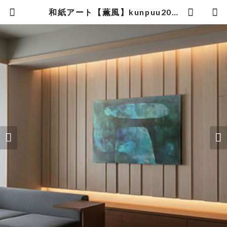
和紙アート【薫風】kunpuu2021,5 No.1/4 | 暮らしの中の和紙のかたち