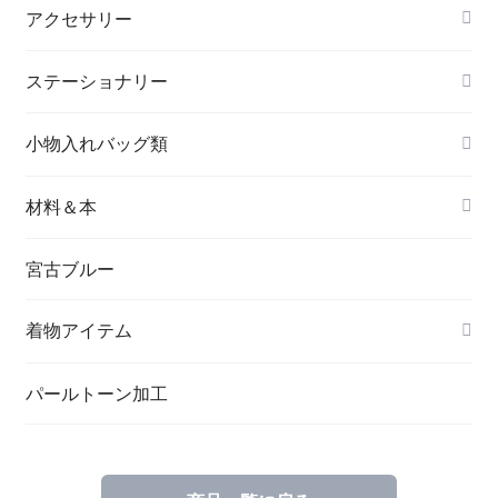
アクセサリー
長財布
イヤリング＆ピアス
ステーショナリー
名刺入れ
小物入れバッグ類
バングル＆ブレスレット
バッグ
材料＆本
ペンダント
宮古ブルー
メッセージカード
ブローチ
着物アイテム
一筆箋
ハンドメイドキット
パールトーン加工