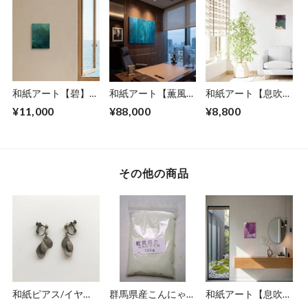
和紙アート【碧】
和紙アート【薫風】
和紙アート【息吹】
Aoi 2025 No.2
kunpuu2021,5 No.
Ibuki 2022 No.１
¥11,000
¥88,000
¥8,800
４/4
その他の商品
和紙ピアス/イヤリ
群馬県産こんにゃく
和紙アート【息吹】
ング（花びら）ココ
粉１００ｍｌ（１０
Ibuki 2022 No.５