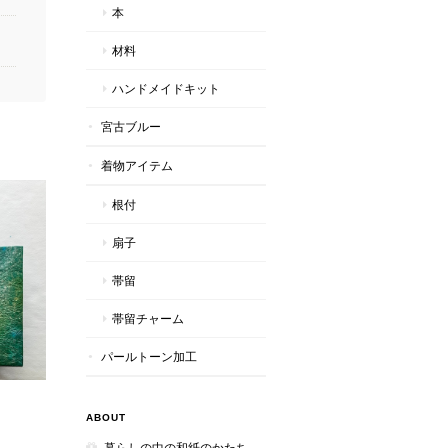
本
材料
ハンドメイドキット
宮古ブルー
着物アイテム
根付
扇子
帯留
帯留チャーム
パールトーン加工
ABOUT
暮らしの中の和紙のかたち