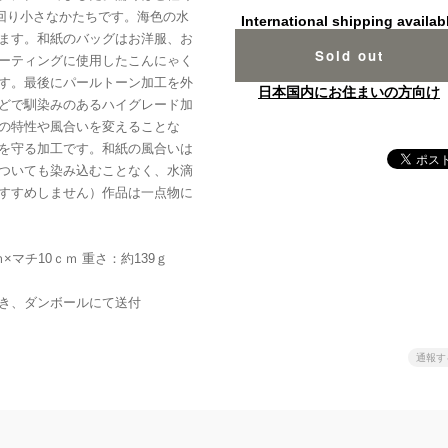
回り小さなかたちです。海色の水
International shipping availab
ます。和紙のバッグはお洋服、お
Sold out
ーティングに使用したこんにゃく
す。最後にパールトーン加工を外
日本国内にお住まいの方向け
どで馴染みのあるハイグレード加
の特性や風合いを変えることな
を守る加工です。和紙の風合いは
ついても染み込むことなく、水滴
すすめしません）作品は一点物に
マチ10ｃｍ 重さ：約139ｇ
き、ダンボールにて送付
通報す