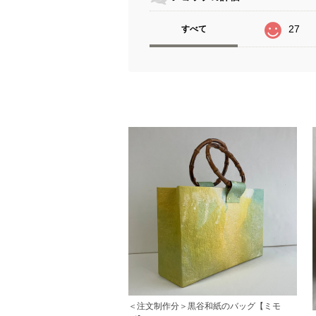
27
すべて
＜注文制作分＞黒谷和紙のバッグ【ミモ