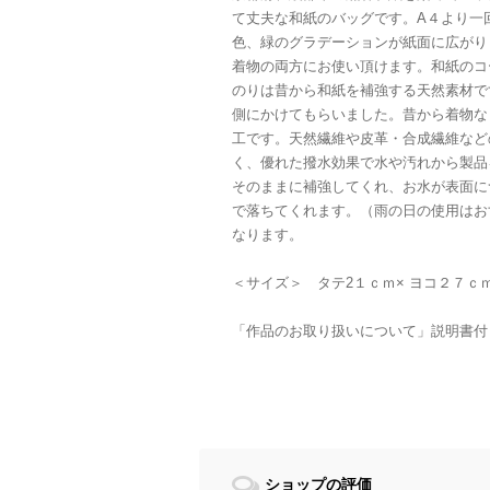
て丈夫な和紙のバッグです。A４より一
色、緑のグラデーションが紙面に広がり
着物の両方にお使い頂けます。和紙のコ
のりは昔から和紙を補強する天然素材で
側にかけてもらいました。昔から着物な
工です。天然繊維や皮革・合成繊維など
く、優れた撥水効果で水や汚れから製品
そのままに補強してくれ、お水が表面に
で落ちてくれます。（雨の日の使用はお
なります。
＜サイズ＞ タテ2１ｃｍ× ヨコ２７ｃｍ×
「作品のお取り扱いについて」説明書付
ショップの評価