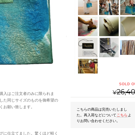
SOLD O
26,4
¥
購入はご注文者のみに限られま
した同じサイズのものを御希望の
くお願い致します。
こちらの商品は完売いたしまし
た。再入荷などについて
こちら
よ
りお問い合わせください。
グに仕立てました。驚くほど軽く