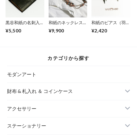
黒谷和紙の名刺入れ
和紙のネックレス
和紙のピアス（羽）
【黒曜】No.5
【安息】Ansoku
S【グリーン】
¥5,500
¥9,900
¥2,420
カテゴリから探す
モダンアート
財布 & 札入れ ＆ コインケース
アクセサリー
長財布
イヤリング＆ピアス
ステーショナリー