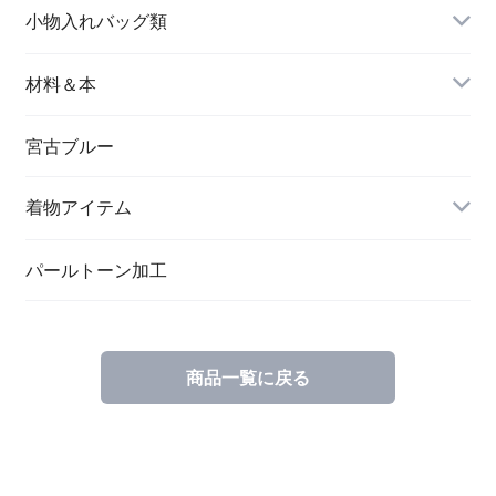
名刺入れ
小物入れバッグ類
バングル＆ブレスレット
バッグ
材料＆本
ペンダント
宮古ブルー
メッセージカード
ブローチ
着物アイテム
一筆箋
ハンドメイドキット
パールトーン加工
商品一覧に戻る
ブックカバー