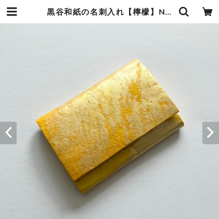
黒谷和紙の名刺入れ【檸檬】No.2 | 暮らしの中の和紙のかたち