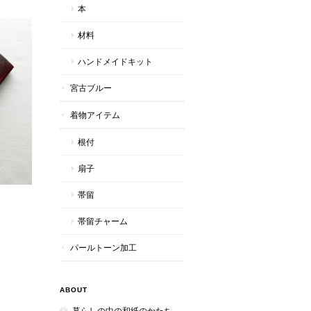
本
材料
ハンドメイドキット
宮古ブルー
着物アイテム
根付
扇子
帯留
帯留チャーム
パールトーン加工
ABOUT
暮らしの中の和紙のかたち