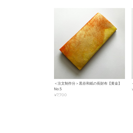
＜注文制作分＞黒谷和紙の長財布【黄金】
No.5
¥7,700