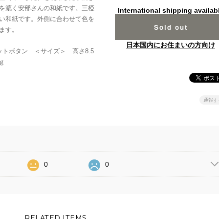
を漉く安部さんの和紙です。三椏
International shipping availab
い和紙です。外側に合わせて色を
Sold out
ます。
日本国内にお住まいの方向け
トボタン ＜サイズ＞ 高さ8.5
ｇ
通報す
0
0
RELATED ITEMS