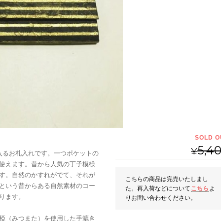
SOLD O
5,4
¥
入るお札入れです。一つポケットの
使えます。昔から人気の丁子模様
す。自然のかすれがでて、それが
こちらの商品は完売いたしまし
という昔からある自然素材のコー
た。再入荷などについて
こちら
よ
ります。
りお問い合わせください。
椏（みつまた）を使用した手漉き