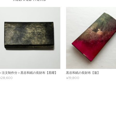
＜注文制作分＞黒谷和紙の長財布【黒曜】
黒谷和紙の長財布【蓮】
¥28,600
¥19,800