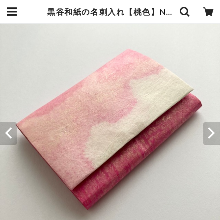
黒谷和紙の名刺入れ【桃色】No.4 | 暮らしの中の和紙のかたち