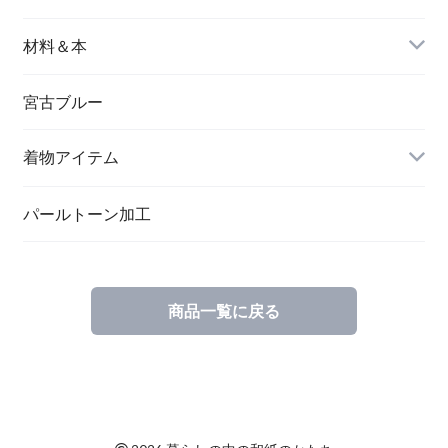
バングル＆ブレスレット
バッグ
材料＆本
ペンダント
宮古ブルー
メッセージカード
ブローチ
着物アイテム
一筆箋
ハンドメイドキット
パールトーン加工
商品一覧に戻る
ブックカバー