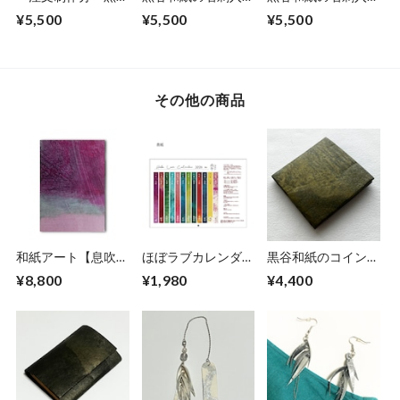
和紙の名刺入れ【黒
【薄萌黄】
【桃色】No.3
¥5,500
¥5,500
¥5,500
曜】No.4
その他の商品
和紙アート【息吹】
ほぼラブカレンダー
黒谷和紙のコインケ
Ibuki 2022 No.３
2026
ース【黄瀬戸】
¥8,800
¥1,980
¥4,400