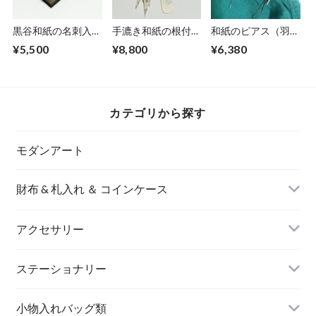
黒谷和紙の名刺入れ
手漉き和紙の根付
和紙のピアス（羽）
【黒曜】No.5
【白銀】
【銀】M
¥5,500
¥8,800
¥6,380
カテゴリから探す
モダンアート
財布 & 札入れ ＆ コインケース
アクセサリー
長財布
イヤリング＆ピアス
ステーショナリー
名刺入れ
小物入れバッグ類