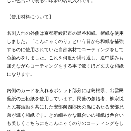
しい色合いで明るい印象の名刺入れです。
【使用材料について】
名刺入れの外側は京都府綾部市の黒谷和紙、楮紙を使用
しました。「こんにゃくのり」という昔から和紙を補強
するのに使用されていた自然素材でコーティングをして
色染めをしました。これを何度か繰り返し、途中揉みも
加えながらコーティングをする事で驚くほど丈夫な和紙
になります。
内側のカードを入れるポケット部分には島根県、出雲民
藝紙の三椏紙を使用しています。民藝の創始者、柳宗悦
と民芸活動を共にした安部榮四郎氏の孫にあたる安部兄
弟が漉く和紙です。きめ細やかな肌合いの和紙は色合い
も美しくこちらにもこんにゃくのりのコーティングをし