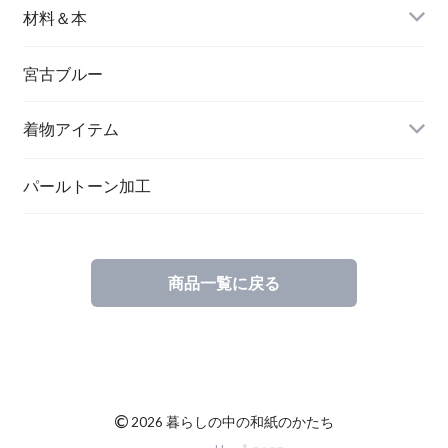
バングル＆ブレスレット
バッグ
材料＆本
ペンダント
宮古ブルー
メッセージカード
ブローチ
着物アイテム
一筆箋
ハンドメイドキット
パールトーン加工
商品一覧に戻る
ブックカバー
©
2026 暮らしの中の和紙のかたち