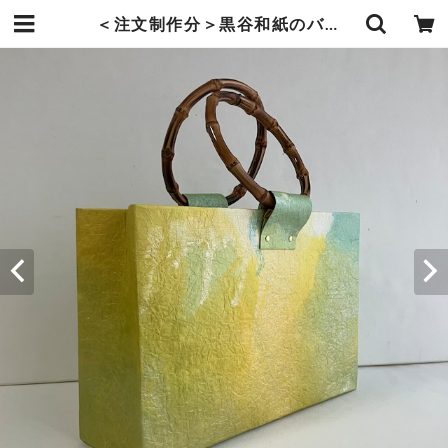
＜注文制作分＞黒谷和紙のバッグ【ミモザ】 | 暮らしの中の和紙のかたち