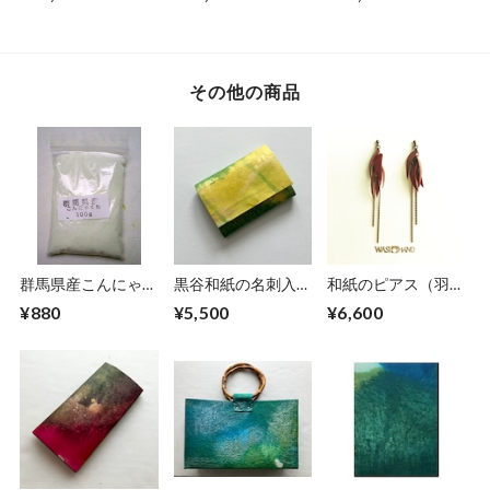
その他の商品
群馬県産こんにゃく
黒谷和紙の名刺入れ
和紙のピアス（羽）
粉１００ｍｌ（１０
【ミモザ】No.3
【赤】M
¥880
¥5,500
¥6,600
０ｇ）