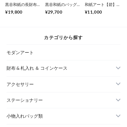
黒谷和紙の長財布
黒谷和紙のバッグ
和紙アート【碧】
【蓮】
【海色】
Aoi 2022 No.14
¥19,800
¥29,700
¥11,000
カテゴリから探す
モダンアート
財布 & 札入れ ＆ コインケース
アクセサリー
長財布
イヤリング＆ピアス
ステーショナリー
名刺入れ
小物入れバッグ類