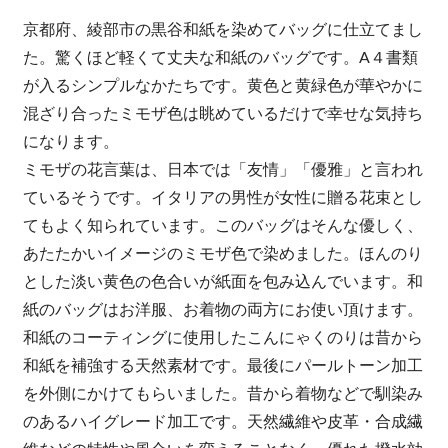
京都府、綾部市の黒谷和紙を染めてバッグに仕立てまし
た。驚くほど軽くて丈夫な和紙のバッグです。A４書類
が入るシンプルなかたちです。黄色と黄緑色が華やかに
混ざり合ったミモザ色は眺めているだけで幸せな気持ち
になります。
ミモザの花言葉は、日本では「友情」「優雅」と言われ
ているそうです。イタリアの男性が女性に贈る花束とし
てもよく知られています。このバッグはそんな優しく、
あたたかいイメージのミモザ色で染めました。ほんのり
とした淡い黄色の色合いが紙面を包み込んでいます。和
紙のバッグはお洋服、お着物の両方にお使い頂けます。
和紙のコーティングに使用したこんにゃくのりは昔から
和紙を補強する天然素材です。最後にパールトーン加工
を外側にかけてもらいました。昔から着物などで馴染み
のあるハイグレード加工です。天然繊維や皮革・合成繊