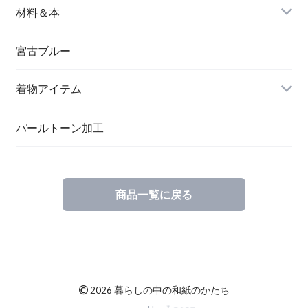
バングル＆ブレスレット
バッグ
材料＆本
ペンダント
宮古ブルー
メッセージカード
ブローチ
着物アイテム
一筆箋
ハンドメイドキット
パールトーン加工
商品一覧に戻る
ブックカバー
©
2026 暮らしの中の和紙のかたち