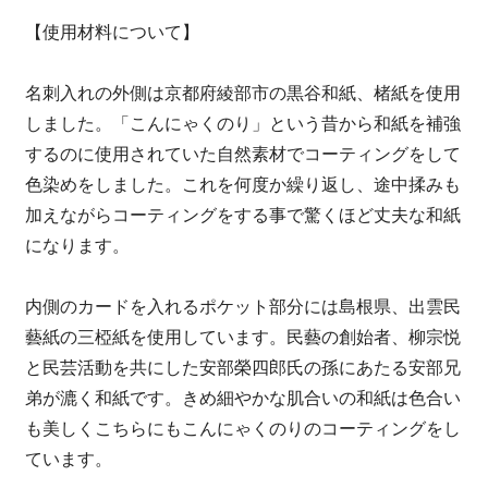
【使用材料について】
名刺入れの外側は京都府綾部市の黒谷和紙、楮紙を使用
しました。「こんにゃくのり」という昔から和紙を補強
するのに使用されていた自然素材でコーティングをして
色染めをしました。これを何度か繰り返し、途中揉みも
加えながらコーティングをする事で驚くほど丈夫な和紙
になります。
内側のカードを入れるポケット部分には島根県、出雲民
藝紙の三椏紙を使用しています。民藝の創始者、柳宗悦
と民芸活動を共にした安部榮四郎氏の孫にあたる安部兄
弟が漉く和紙です。きめ細やかな肌合いの和紙は色合い
も美しくこちらにもこんにゃくのりのコーティングをし
ています。