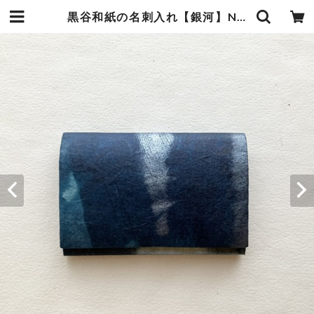
黒谷和紙の名刺入れ【銀河】No.４ | 暮らしの中の和紙のかたち