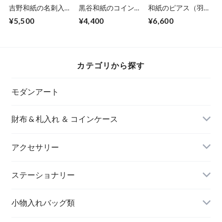
吉野和紙の名刺入れ
黒谷和紙のコインケ
和紙のピアス（羽）
【薄萌黄】
ース【黒曜】No.2
【赤】M
¥5,500
¥4,400
¥6,600
カテゴリから探す
モダンアート
財布 & 札入れ ＆ コインケース
アクセサリー
長財布
イヤリング＆ピアス
ステーショナリー
名刺入れ
小物入れバッグ類