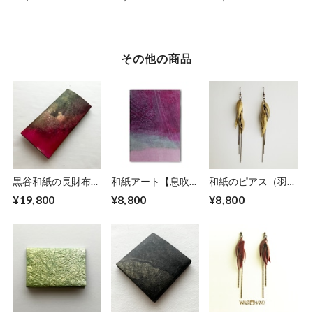
曜】No.4
その他の商品
黒谷和紙の長財布
和紙アート【息吹】
和紙のピアス（羽）
【蓮】
Ibuki 2022 No.３
【金】L
¥19,800
¥8,800
¥8,800