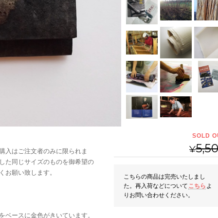
SOLD O
5,5
¥
購入はご注文者のみに限られま
した同じサイズのものを御希望の
くお願い致します。
こちらの商品は完売いたしまし
た。再入荷などについて
こちら
よ
りお問い合わせください。
をベースに金色がきいています。