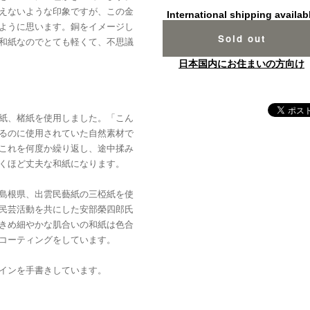
えないような印象ですが、この金
International shipping availab
ように思います。銅をイメージし
Sold out
和紙なのでとても軽くて、不思議
日本国内にお住まいの方向け
紙、楮紙を使用しました。「こん
るのに使用されていた自然素材で
これを何度か繰り返し、途中揉み
くほど丈夫な和紙になります。
島根県、出雲民藝紙の三椏紙を使
民芸活動を共にした安部榮四郎氏
きめ細やかな肌合いの和紙は色合
コーティングをしています。
インを手書きしています。