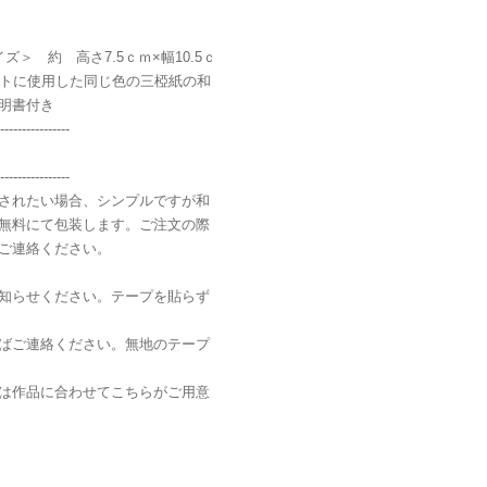
＞ 約 高さ7.5ｃｍ×幅10.5ｃ
ケットに使用した同じ色の三椏紙の和
明書付き
----------------
----------------
されたい場合、シンプルですが和
無料にて包装します。ご注文の際
ご連絡ください。
知らせください。テープを貼らず
ばご連絡ください。無地のテープ
は作品に合わせてこちらがご用意