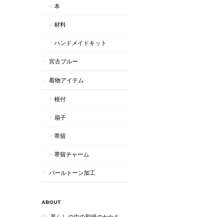
本
材料
ハンドメイドキット
宮古ブルー
着物アイテム
根付
扇子
帯留
帯留チャーム
パールトーン加工
ABOUT
暮らしの中の和紙のかたち