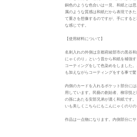
銅色のような色合いは一見、和紙とは思
属のような質感は和紙だから表現できた
て重さを想像するのですが、手にすると
な感じです。
【使用材料について】
名刺入れの外側は京都府綾部市の黒谷和
にゃくのり」という昔から和紙を補強す
コーティングをして色染めをしました。
も加えながらコーティングをする事で驚
内側のカードを入れるポケット部分には
用しています。民藝の創始者、柳宗悦と
の孫にあたる安部兄弟が漉く和紙です。
いも美しくこちらにもこんにゃくのりの
作品は一点物になります。内側部分にサ